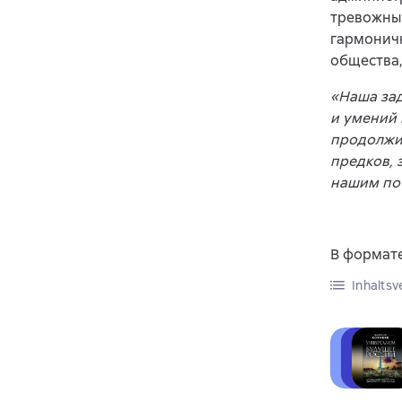
тревожным
гармоничн
общества,
«Наша зад
и умений
продолжи
предков, 
нашим пот
В формате
Inhaltsv