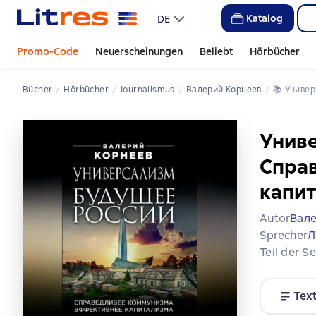
Katalog
DE
Promo-Code
Neuerscheinungen
Beliebt
Hörbücher
Bücher
Hörbücher
Journalismus
Валерий Корнеев
📚 
Униве
Униве
Спра
капи
Autor
Вал
Sprecher
Л
Teil der S
Tex