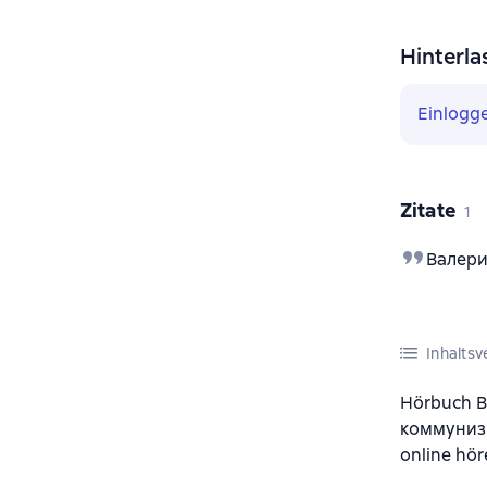
Hinterla
Einlogg
Zitate
1
Валери
Inhaltsv
Hörbuch В
коммунизм
online hör