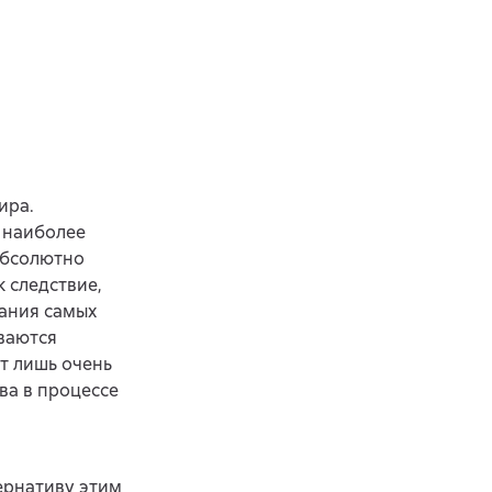
ира.
 наиболее
абсолютно
 следствие,
ания самых
ваются
т лишь очень
ва в процессе
ернативу этим