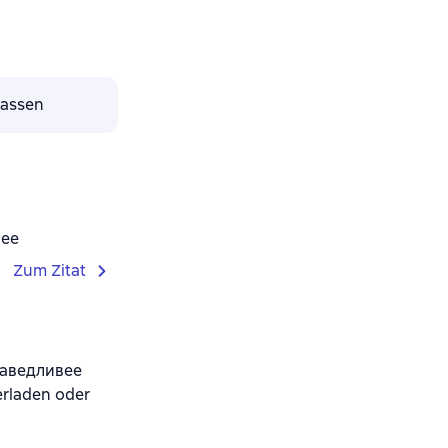
lassen
вее
Zum Zitat
раведливее
rladen oder