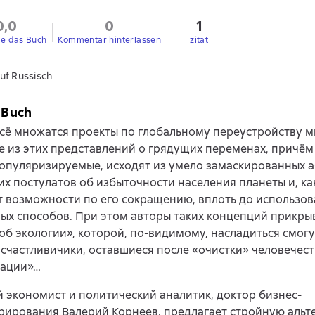
0,0
0
1
ie das Buch
Kommentar hinterlassen
zitat
uf Russisch
 Buch
сё множатся проекты по глобальному переустройству м
 из этих представлений о грядущих переменах, причём
популяризируемые, исходят из умело замаскированных 
х постулатов об избыточности населения планеты и, как
 возможности по его сокращению, вплоть до использов
ых способов. При этом авторы таких концепций прикры
об экологии», которой, по-видимому, насладиться смогу
счастливичики, оставшиеся после «очистки» человечест
зации»…
 экономист и политический аналитик, доктор бизнес-
ирования Валерий Корнеев, предлагает стройную альт