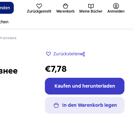
inden
Zurückgestellt
Warenkorb
Meine Bücher
Anmelden
ichen
питализма
Zurückstellen
€7,78
внее
Kaufen und herunterladen
In den Warenkorb legen