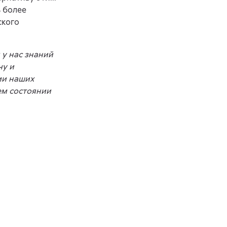
ь более
ского
 у нас знаний
чу и
ми наших
ем состоянии