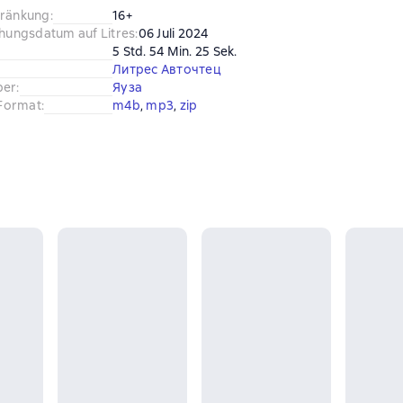
hränkung
:
16+
chungsdatum auf Litres
:
06 Juli 2024
5 Std. 54 Min. 25 Sek.
Литрес Авточтец
ber
:
Яуза
Format
:
m4b
, 
mp3
, 
zip