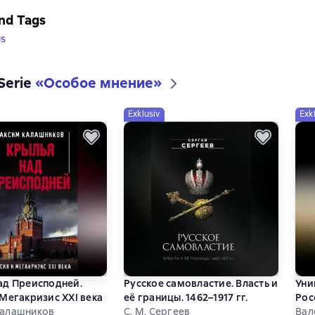
nd Tags
us
 Serie
«
Особое мнение
»
Exklusiv
Exk
ад Преисподней.
Русское самовластие. Власть и
Уни
 Мегакризис XXI века
её границы. 1462–1917 гг.
Рос
Калашников
С. М. Сергеев
ком
Вал