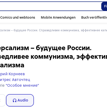
F
Comics und webtoons
Mobile Anwendungen
Buch veröffentl
рсализм – будущее России. Справедливее коммунизма, эффективнее ка
рсализм – будущее России.
ведливее коммунизма, эффекти
тализма
ерий Корнеев
итрес Авточтец
erie
"Особое мнение"
t
Audio