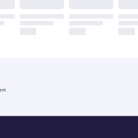
ent
Litres Operations Limited
18 Mallow street co. Limerick, Ireland