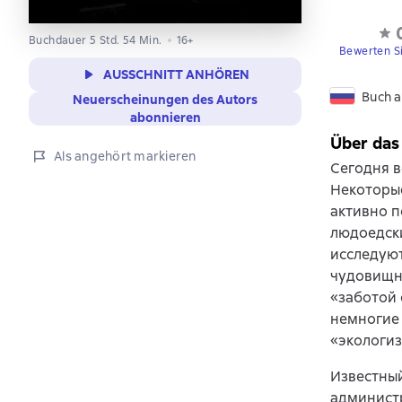
Buchdauer 5 Std. 54 Min.
16+
Bewerten S
AUSSCHNITT ANHÖREN
Buch a
Neuerscheinungen des Autors
abonnieren
Über das
Als angehört markieren
Сегодня в
Некоторые
активно 
людоедски
исследуют
чудовищн
«заботой 
немногие 
«экологи
Известный
администр