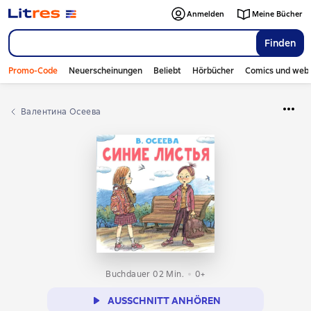
Anmelden
Meine Bücher
Finden
Promo-Code
Neuerscheinungen
Beliebt
Hörbücher
Comics und web
Валентина Осеева
Buchdauer 02 Min.
0+
AUSSCHNITT ANHÖREN