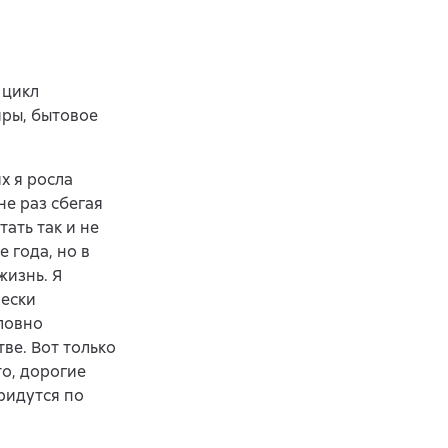
 цикл
ры, бытовое
х я росла
не раз сбегая
ать так и не
 года, но в
жизнь. Я
чески
ловно
ве. Вот только
то, дорогие
придутся по