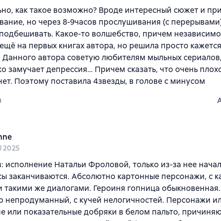
но, как такое возможно? Вроде интересный сюжет и пр
ание, но через 8-9часов прослушивания (с перерывами)
подбешивать. Какое-то волшебство, причем независимо 
ещё на первых книгах автора, но решила просто кажется,
 Данного автора советую любителям мыльных сериалов,
ко замучает депрессия… Причем сказать, что очень плохо
нет. Поэтому поставила 4звезды, в голове с минусом
0
nne
l 2025
: исполнение Натальи Фроловой, только из-за нее начал
ы заканчиваются. Абсолютно картонные персонажи, с 
 такими же диалогами. Героиня гопница обыкновенная
 непродуманный, с кучей нелогичностей. Персонажи и
е или показательные добряки в белом пальто, причин