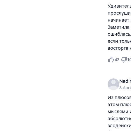
Удивитель
прослушив
начинает 
Заметила 
ошиблась.
если толь
восторга 
42
1
Nadi
8 Apri
Из плюсов
этом плюс
мыслями и
абсолютно
злодейски