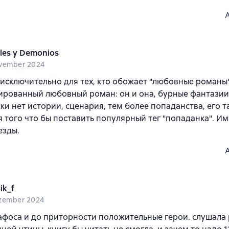
les y Demonios
vember 2024
 исключительно для тех, кто обожает "любовные романы"
рованный любовный роман: он и она, бурные фантазии,
ки нет истории, сценария, тем более попаданства, его т
я того что бы поставить популярный тег "попаданка". И
езды.
ik_f
zember 2024
афоса и до приторности положительные герои. слушала