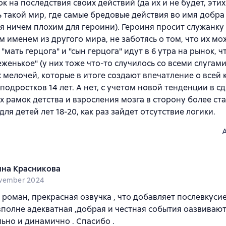
ок на последствия своих действий (да их и не будет, эти
ь такой мир, где самые бредовые действия во имя добра
я ничем плохим для героини). Героиня просит служанку
 именем из другого мира, не заботясь о том, что их мо
"мать герцога" и "сын герцога" идут в 6 утра на рынок, ч
еженькое" (у них тоже что-то случилось со всеми слугами
х мелочей, которые в итоге создают впечатление о всей к
 подростков 14 лет. А нет, с учетом новой тенденции в с
 рамок детства и взросления мозга в сторону более ст
для детей лет 18-20, как раз зайдет отсутствие логики.
яна Красникова
vember 2024
роман, прекрасная озвучка , что добавляет послевкусие
вполне адекватная ,добрая и честная события оазвиваю
ьно и динамично . Спасибо .