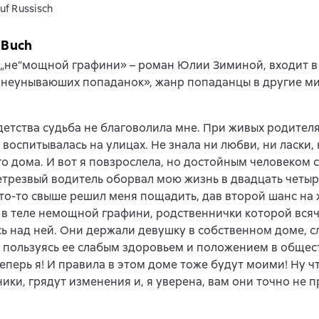
uf Russisch
 Buch
„не“мощной графини» – роман Юлии Зиминой, входит в
 неунываюших попаданок», жанр попаданцы в другие ми
детства судьба не благоволила мне. При живых родителя
 воспитывалась на улицах. Не знала ни любви, ни ласки, 
го дома. И вот я повзрослела, но достойным человеком ст
етрезвый водитель оборвал мою жизнь в двадцать четыре
кто-то свыше решил меня пощадить, дав второй шанс на 
 в теле немощной графини, родственнички которой вся
ь над ней. Они держали девушку в собственном доме, с
 пользуясь ее слабым здоровьем и положением в общест
еперь я! И правила в этом доме тоже будут моими! Ну ч
ики, грядут изменения и, я уверена, вам они точно не 