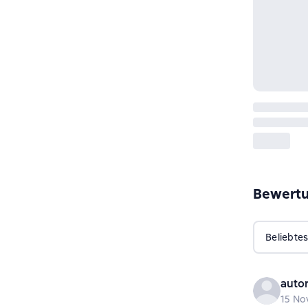
Bewert
Beliebtes
auto
15 No