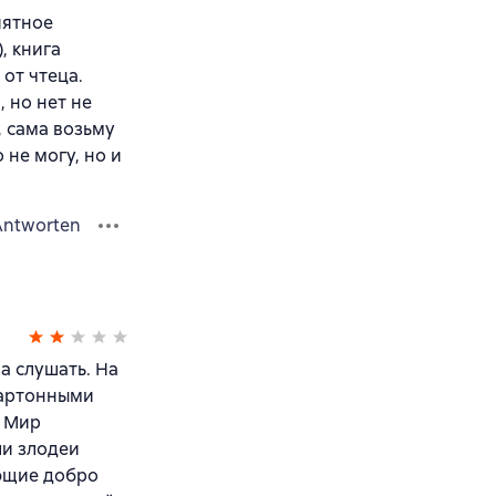
иятное
, книга
от чтеца.
 но нет не
 сама возьму
 не могу, но и
Antworten
а слушать. На
картонными
. Мир
ли злодеи
яющие добро