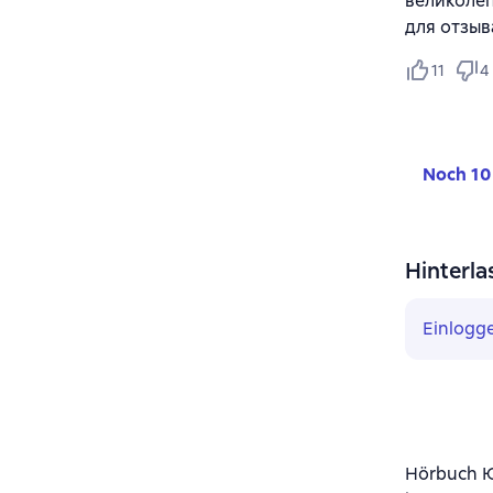
великолеп
для отзыв
11
4
Noch 10
Hinterla
Einlogg
Hörbuch 