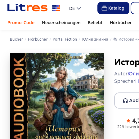
Katalog
DE
Promo-Code
Neuerscheinungen
Beliebt
Hörbücher
Bücher
Hörbücher
Portal Fiction
Юлия Зимина
📚 
История 
Исто
Autor
Юли
Sprecher
Н
Aud
4,
229 bewert