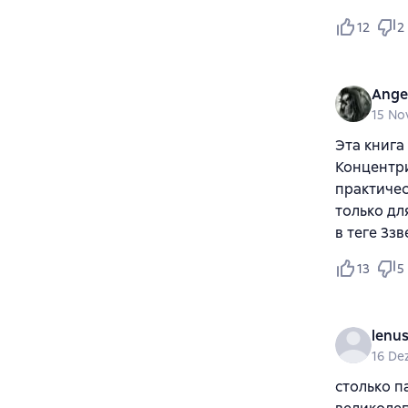
12
2
Ange
15 No
Эта книга
Концентри
практичес
только дл
в теге 3зв
13
5
lenus
16 De
столько п