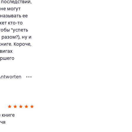
х последствий,
 не могут
 называть ее
жет кто-то
тобы "успеть
 разом?), ну и
ниге. Короче,
двигах
аршего
Antworten
 книге
тчя