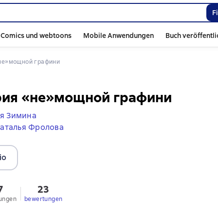
F
Comics und webtoons
Mobile Anwendungen
Buch veröffentl
«не»мощной графини
рия «не»мощной графини
я Зимина
аталья Фролова
io
7
23
ungen
bewertungen