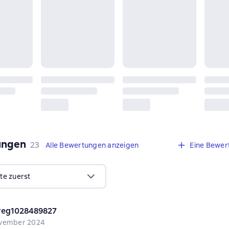
ungen
,
23 Bewertungen
23
Alle Bewertungen anzeigen
Eine Bewer
te zuerst
reg1028489827
vember 2024