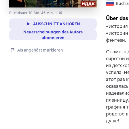
Buch a
Buchdauer 10 Std. 46 Min.
16+
Über das
AUSSCHNITT ANHÖREN
«История 
Neuerscheinungen des Autors
«Истории
abonnieren
фэнтези.
Als angehört markieren
С самого 
сиротой и
из детско
успела. Н
этот раз 
оказалась
издевалис
пленницу,
графиня т
родственн
душе!