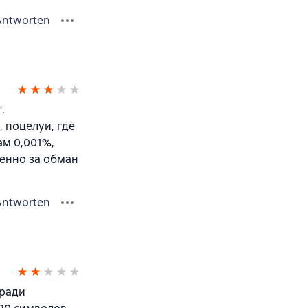
Antworten
.
 поцелуи, где
ам 0,001%,
менно за обман
Antworten
 ради