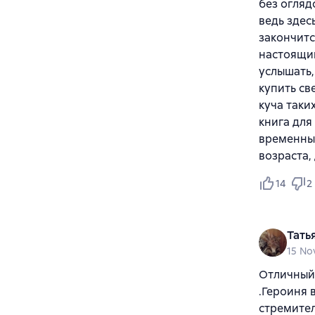
без огляд
ведь здес
закончитс
настоящим
услышать, 
купить св
куча таки
книга для
временных
возраста, 
14
2
Тать
15 No
Отличный 
.Героиня 
стремител