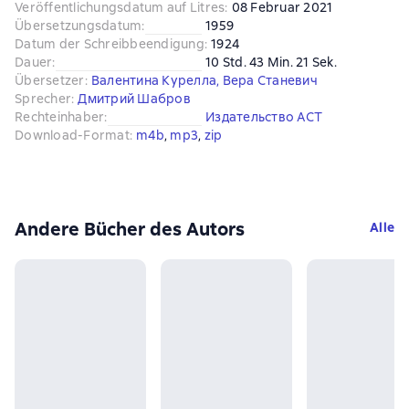
Veröffentlichungsdatum auf Litres
:
08 Februar 2021
Übersetzungsdatum
:
1959
Datum der Schreibbeendigung
:
1924
Dauer
:
10 Std. 43 Min. 21 Sek.
Übersetzer
:
Валентина Курелла
,
Вера Станевич
Sprecher
:
Дмитрий Шабров
Rechteinhaber
:
Издательство АСТ
Download-Format
:
m4b
, 
mp3
, 
zip
Andere Bücher des Autors
Alle