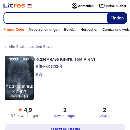
Anmelden
Meine Bücher
Finden
Promo-Code
Neuerscheinungen
Beliebt
Hörbücher
Comics und web
Alle Zitate aus dem Buch
Подземелье Кинга. Том V и VI
Тайниковский
Text
, Audioformat verfügbar
4,9
2
2
32 bewertungen
bewertungen
zitate
AUSZUG LESEN