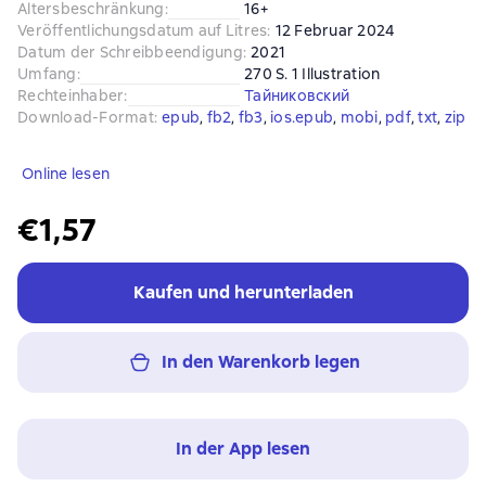
Altersbeschränkung
:
16+
Veröffentlichungsdatum auf Litres
:
12 Februar 2024
Datum der Schreibbeendigung
:
2021
Umfang
:
270 S. 1 Illustration
Rechteinhaber
:
Тайниковский
Download-Format
:
epub
, 
fb2
, 
fb3
, 
ios.epub
, 
mobi
, 
pdf
, 
txt
, 
zip
Online lesen
€1,57
Kaufen und herunterladen
In den Warenkorb legen
In der App lesen