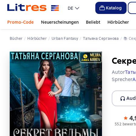
Katalog
DE
Promo-Code
Neuerscheinungen
Beliebt
Hörbücher
Bücher
Hörbücher
Urban Fantasy
Татьяна Серганова
📚 
Се
Секр
Autor
Тать
Sprecher
А
Aud
4,
552 bewert