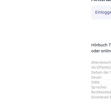
Einlogg
Hörbuch Т
oder onlin
Altersbesc
Veröffentli
Datum der 
Dauer
:
ISBN
:
Sprecher
:
Rechteinha
Download-