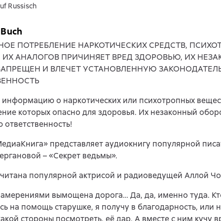
uf Russisch
 Buch
НОЕ ПОТРЕБЛЕНИЕ НАРКОТИЧЕСКИХ СРЕДСТВ, ПСИХ
, ИХ АНАЛОГОВ ПРИЧИНЯЕТ ВРЕД ЗДОРОВЬЮ, ИХ НЕЗ
ЗАПРЕЩЕН И ВЛЕЧЕТ УСТАНОВЛЕННУЮ ЗАКОНОДАТЕЛ
ВЕННОСТЬ
 информацию о наркотических или психотропных вещес
ние которых опасно для здоровья. Их незаконный обор
 ответственность!
МедиаКнига» представляет аудиокнигу популярной пис
ергановой – «Секрет ведьмы».
очитана популярной актрисой и радиоведущей Аллой Чо
амерениями вымощена дорога… Да, да, именно туда. Кто
ь на помощь старушке, я получу в благодарность, или н
какой стороны посмотреть, её дар. А вместе с ним кучу в