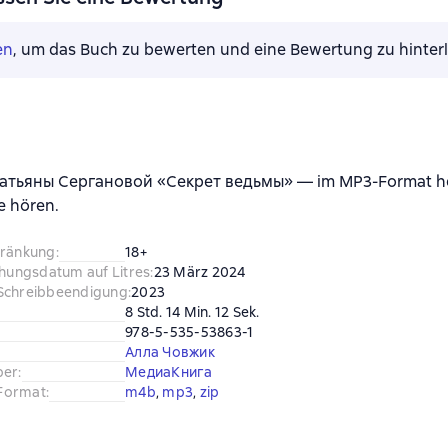
en
, um das Buch zu bewerten und eine Bewertung zu hinter
атьяны Сергановой «Секрет ведьмы» — im MP3-Format h
e hören.
hränkung
:
18+
chungsdatum auf Litres
:
23 März 2024
Schreibbeendigung
:
2023
8 Std. 14 Min. 12 Sek.
978-5-535-53863-1
Алла Човжик
ber
:
МедиаКнига
Format
:
m4b
, 
mp3
, 
zip