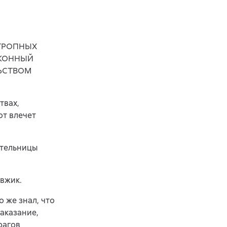
ОТРОПНЫХ
АКОННЫЙ
ЬСТВОМ
твах,
от влечет
ательницы
вжик.
 же знал, что
аказание,
рагов