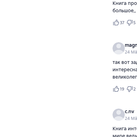
Книга про
большое,,
37
5
mag
24 Mä
так вот з
интересна
великолеп
19
2
c.nv
24 Mä
Книга инт
мире ведь