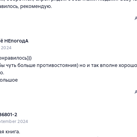
авилось, рекомендую.
ё НЕпогодА
i 2024
онравилось)))
бы чуть больше противостояния) но и так вполне хорошо
о.
большое
36801-2
ptember 2024
я книга.