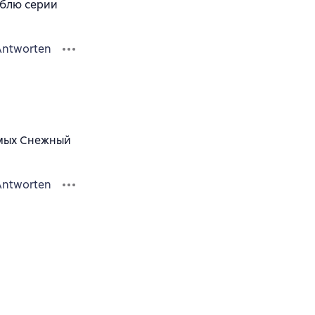
юблю серии
Antworten
имых Снежный
Antworten