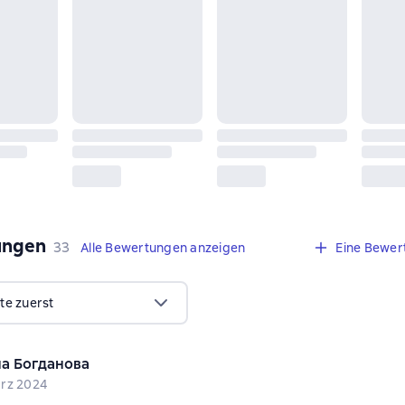
ungen
,
33 Bewertungen
33
Alle Bewertungen anzeigen
Eine Bewer
te zuerst
а Богданова
rz 2024