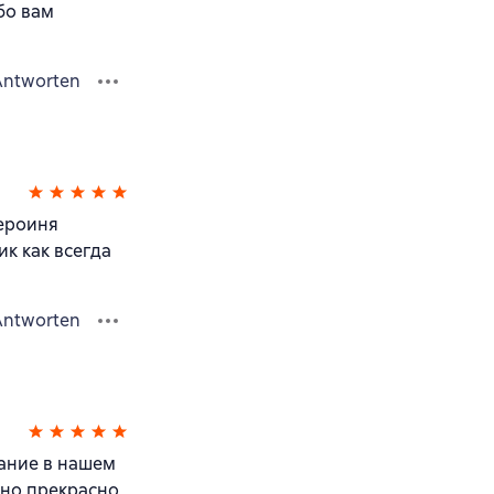
ибо вам
Antworten
героиня
к как всегда
Antworten
вание в нашем
но прекрасно,