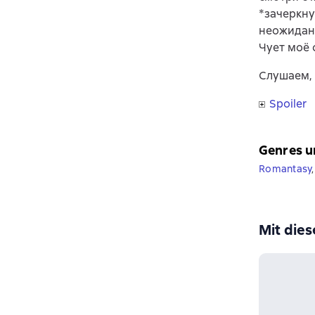
*зачеркну
неожиданн
Чует моё с
Слушаем, 
Spoiler
Genres u
Romantasy
,
Mit die