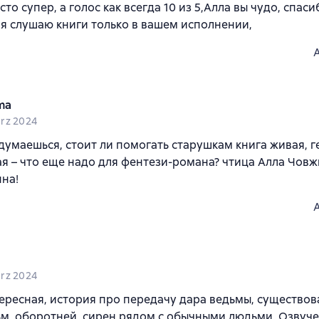
сто супер, а голос как всегда 10 из 5,Алла вы чудо, спас
 я слушаю книги только в вашем исполнении,
ma
rz 2024
адумаешься, стоит ли помогать старушкам книга живая, 
я – что еще надо для фентези-романа? чтица Алла Човжи
на!
rz 2024
ересная, история про передачу дара ведьмы, существо
м, оборотней, сирен рядом с обычными людьми. Озвуче