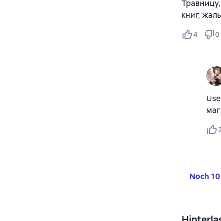
Травницу,
книг, жал
4
0
Use
маг
Noch 10
Hinterla