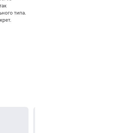
так
ьного типа.
крет.