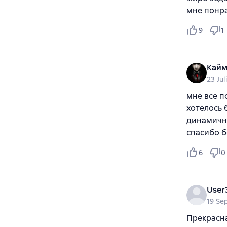
мне понр
9
1
Кайм
23 Jul
мне все п
хотелось 
динамичн
спасибо 
6
0
User
19 Se
Прекрасна