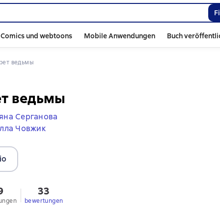
F
Comics und webtoons
Mobile Anwendungen
Buch veröffentl
крет ведьмы
ет ведьмы
яна Серганова
лла Човжик
io
9
33
ungen
bewertungen