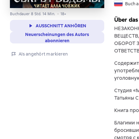
Buch a
Buchdauer 8 Std. 14 Min.
18+
Über das
AUSSCHNITT ANHÖREN
НЕЗАКОН
Neuerscheinungen des Autors
ВЕЩЕСТВ
abonnieren
ОБОРОТ 
ОТВЕТСТ
Als angehört markieren
Содержит
употребле
уголовную
Студия «
Татьяны С
Книга пр
Благими н
бросившис
смотря с 