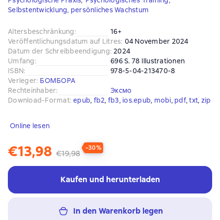
Psychologische Praxis
,
Psychologisches Training
,
Selbstentwicklung, persönliches Wachstum
Altersbeschränkung
:
16+
Veröffentlichungsdatum auf Litres
:
04 November 2024
Datum der Schreibbeendigung
:
2024
Umfang
:
696 S. 78 Illustrationen
ISBN
:
978-5-04-213470-8
Verleger
:
БОМБОРА
Rechteinhaber
:
Эксмо
Download-Format
:
epub
, 
fb2
, 
fb3
, 
ios.epub
, 
mobi
, 
pdf
, 
txt
, 
zip
Online lesen
€13,98
−30%
€19,98
Kaufen und herunterladen
In den Warenkorb legen