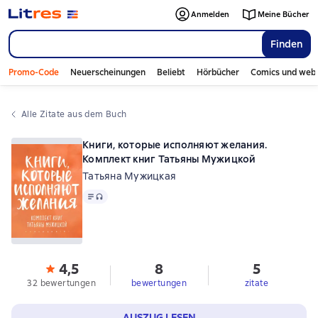
Anmelden
Meine Bücher
Finden
Promo-Code
Neuerscheinungen
Beliebt
Hörbücher
Comics und web
Alle Zitate aus dem Buch
Книги, которые исполняют желания.
Комплект книг Татьяны Мужицкой
Татьяна Мужицкая
Text
, Audioformat verfügbar
4,5
8
5
32 bewertungen
bewertungen
zitate
AUSZUG LESEN