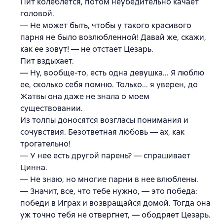
Пит колеблется, потом неубедительно качает
головой.
— Не может быть, чтобы у такого красивого
парня не было возлюбленной! Давай же, скажи,
как ее зовут! — не отстает Цезарь.
Пит вздыхает.
— Ну, вообще-то, есть одна девушка... Я люблю
ее, сколько себя помню. Только... я уверен, до
Жатвы она даже не знала о моем
существовании.
Из толпы доносятся возгласы понимания и
сочувствия. Безответная любовь — ах, как
трогательно!
— У нее есть другой парень? — спрашивает
Цинна.
— Не знаю, но многие парни в нее влюблены.
— Значит, все, что тебе нужно, — это победа:
победи в Играх и возвращайся домой. Тогда она
уж точно тебя не отвергнет, — ободряет Цезарь.