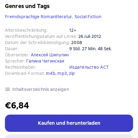
Genres und Tags
Fremdsprachige Romanliteratur
,
Social Fiction
Altersbeschränkung
:
12+
Veröffentlichungsdatum auf Litres
:
26 Juli 2012
Datum der Schreibbeendigung
:
2008
Dauer
:
9 Std. 27 Min. 48 Sek.
Übersetzer
:
Алексей Шипулин
Sprecher
:
Галина Чигинская
Rechteinhaber
:
Издательство АСТ
Download-Format
:
m4b
, 
mp3
, 
zip
Inhaltsverzeichnis anzeigen
€6,84
Kaufen und herunterladen