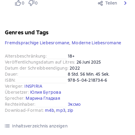
0
0
Teilen
Genres und Tags
Fremdsprachige Liebesromane
,
Moderne Liebesromane
Altersbeschränkung
:
18+
Veröffentlichungsdatum auf Litres
:
26 Juni 2025
Datum der Schreibbeendigung
:
2022
Dauer
:
8 Std. 56 Min. 45 Sek.
ISBN
:
978-5-04-218734-6
Verleger
:
INSPIRIA
Übersetzer
:
Юлия Бугрова
Sprecher
:
Марина Гладкая
Rechteinhaber
:
Эксмо
Download-Format
:
m4b
, 
mp3
, 
zip
Inhaltsverzeichnis anzeigen