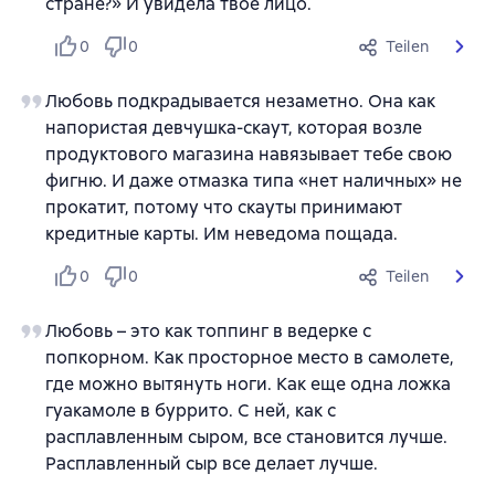
стране?» И увидела твое лицо.
0
0
Teilen
Любовь подкрадывается незаметно. Она как
напористая девчушка-скаут, которая возле
продуктового магазина навязывает тебе свою
фигню. И даже отмазка типа «нет наличных» не
прокатит, потому что скауты принимают
кредитные карты. Им неведома пощада.
0
0
Teilen
Любовь – это как топпинг в ведерке с
попкорном. Как просторное место в самолете,
где можно вытянуть ноги. Как еще одна ложка
гуакамоле в буррито. С ней, как с
расплавленным сыром, все становится лучше.
Расплавленный сыр все делает лучше.