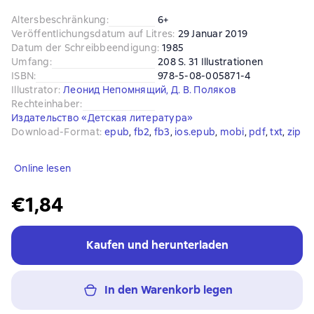
Altersbeschränkung
:
6+
Veröffentlichungsdatum auf Litres
:
29 Januar 2019
Datum der Schreibbeendigung
:
1985
Umfang
:
208 S. 31 Illustrationen
ISBN
:
978-5-08-005871-4
Illustrator
:
Леонид Непомнящий
,
Д. В. Поляков
Rechteinhaber
:
Издательство «Детская литература»
Download-Format
:
epub
, 
fb2
, 
fb3
, 
ios.epub
, 
mobi
, 
pdf
, 
txt
, 
zip
Online lesen
€1,84
Kaufen und herunterladen
In den Warenkorb legen