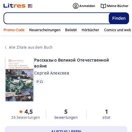
Anmelden
Meine Bücher
Finden
Promo-Code
Neuerscheinungen
Beliebt
Hörbücher
Comics und web
Alle Zitate aus dem Buch
Рассказы о Великой Отечественной
войне
Сергей Алексеев
Text
, Audioformat verfügbar
4,5
5
1
26 bewertungen
bewertungen
zitat
AUSZUG LESEN