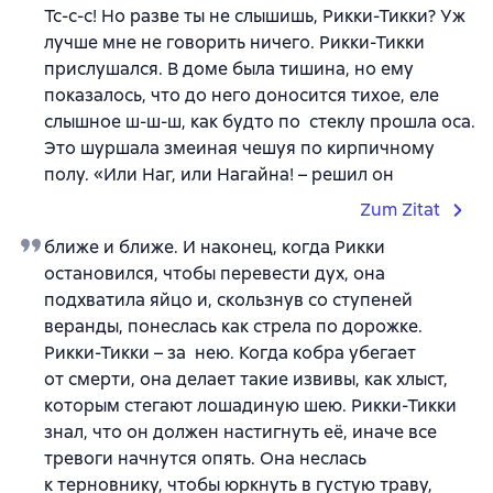
Тс-с-с! Но разве ты не слышишь, Рикки-Тикки? Уж
лучше мне не говорить ничего. Рикки-Тикки
прислушался. В доме была тишина, но ему
показалось, что до него доносится тихое, еле
слышное ш-ш-ш, как будто по стеклу прошла оса.
Это шуршала змеиная чешуя по кирпичному
полу. «Или Наг, или Нагайна! – решил он
Zum Zitat
ближе и ближе. И наконец, когда Рикки
остановился, чтобы перевести дух, она
подхватила яйцо и, скользнув со ступеней
веранды, понеслась как стрела по дорожке.
Рикки-Тикки – за нею. Когда кобра убегает
от смерти, она делает такие извивы, как хлыст,
которым стегают лошадиную шею. Рикки-Тикки
знал, что он должен настигнуть её, иначе все
тревоги начнутся опять. Она неслась
к терновнику, чтобы юркнуть в густую траву,