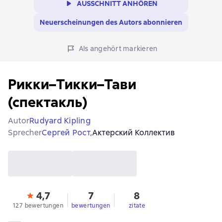
AUSSCHNITT ANHÖREN
Neuerscheinungen des Autors abonnieren
Als angehört markieren
Рикки–Тикки–Тави
(спектакль)
Autor
Rudyard Kipling
Sprecher
Сергей Рост,
Актерский Коллектив
4,7
7
8
127 bewertungen
bewertungen
zitate