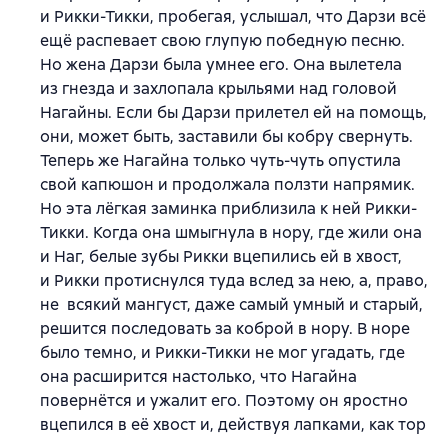
и Рикки-Тикки, пробегая, услышал, что Дарзи всё
ещё распевает свою глупую победную песню.
Но жена Дарзи была умнее его. Она вылетела
из гнезда и захлопала крыльями над головой
Нагайны. Если бы Дарзи прилетел ей на помощь,
они, может быть, заставили бы кобру свернуть.
Теперь же Нагайна только чуть-чуть опустила
свой капюшон и продолжала ползти напрямик.
Но эта лёгкая заминка приблизила к ней Рикки-
Тикки. Когда она шмыгнула в нору, где жили она
и Наг, белые зубы Рикки вцепились ей в хвост,
и Рикки протиснулся туда вслед за нею, а, право,
не всякий мангуст, даже самый умный и старый,
решится последовать за коброй в нору. В норе
было темно, и Рикки-Тикки не мог угадать, где
она расширится настолько, что Нагайна
повернётся и ужалит его. Поэтому он яростно
вцепился в её хвост и, действуя лапками, как тор