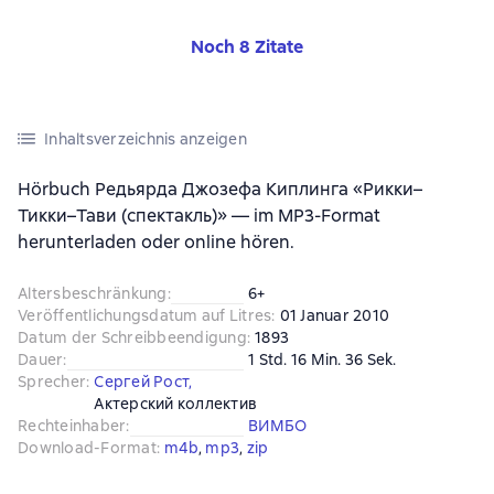
Noch 8 Zitate
Inhaltsverzeichnis anzeigen
Hörbuch Редьярда Джозефа Киплинга «Рикки–
Тикки–Тави (спектакль)» — im MP3-Format
herunterladen oder online hören.
Altersbeschränkung
:
6+
Veröffentlichungsdatum auf Litres
:
01 Januar 2010
Datum der Schreibbeendigung
:
1893
Dauer
:
1 Std. 16 Min. 36 Sek.
Sprecher
:
Сергей Рост
,
Актерский коллектив
Rechteinhaber
:
ВИМБО
Download-Format
:
m4b
, 
mp3
, 
zip