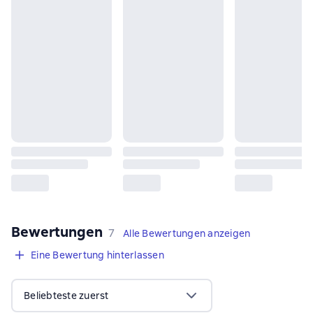
Bewertungen
,
7 Bewertungen
7
Alle Bewertungen anzeigen
Eine Bewertung hinterlassen
Beliebteste zuerst