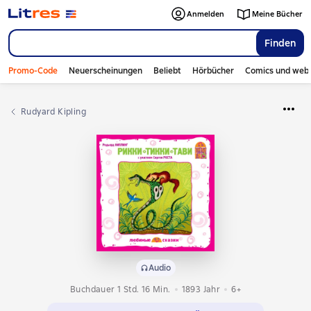
Anmelden
Meine Bücher
Finden
Promo-Code
Neuerscheinungen
Beliebt
Hörbücher
Comics und web
Rudyard Kipling
Audio
Buchdauer 1 Std. 16 Min.
1893
Jahr
6+