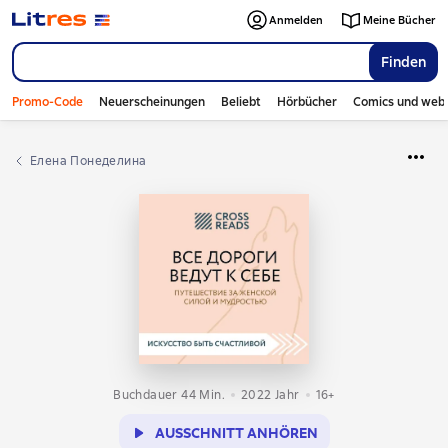
Anmelden
Meine Bücher
Finden
Promo-Code
Neuerscheinungen
Beliebt
Hörbücher
Comics und web
Елена Понеделина
Buchdauer 44 Min.
2022
Jahr
16+
AUSSCHNITT ANHÖREN