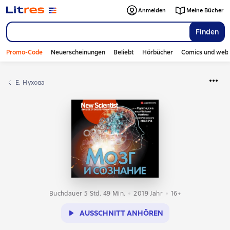
Anmelden
Meine Bücher
Finden
Promo-Code
Neuerscheinungen
Beliebt
Hörbücher
Comics und web
Е. Нухова
Buchdauer 5 Std. 49 Min.
2019
Jahr
16+
AUSSCHNITT ANHÖREN