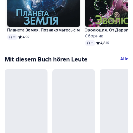
Планета Земля. Познакомьтесь с миром, который мы назы
Эволюция. От Дарвин
Сборник
Audio
Средний рейтинг 4,9 на основе 7 оценок
4,9
7
Audio
Средний рейтинг 4,8
4,8
16
Mit diesem Buch hören Leute
Alle