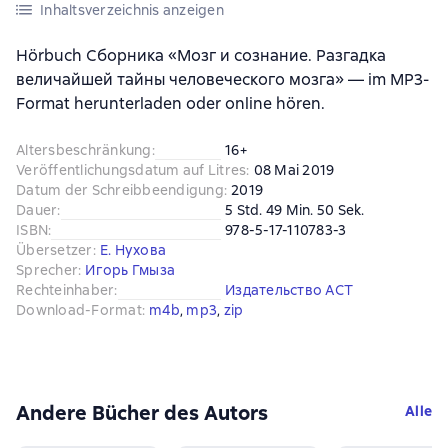
Inhaltsverzeichnis anzeigen
Hörbuch Сборника «Мозг и сознание. Разгадка
величайшей тайны человеческого мозга» — im MP3-
Format herunterladen oder online hören.
Altersbeschränkung
:
16+
Veröffentlichungsdatum auf Litres
:
08 Mai 2019
Datum der Schreibbeendigung
:
2019
Dauer
:
5 Std. 49 Min. 50 Sek.
ISBN
:
978-5-17-110783-3
Übersetzer
:
Е. Нухова
Sprecher
:
Игорь Гмыза
Rechteinhaber
:
Издательство АСТ
Download-Format
:
m4b
, 
mp3
, 
zip
Andere Bücher des Autors
Alle