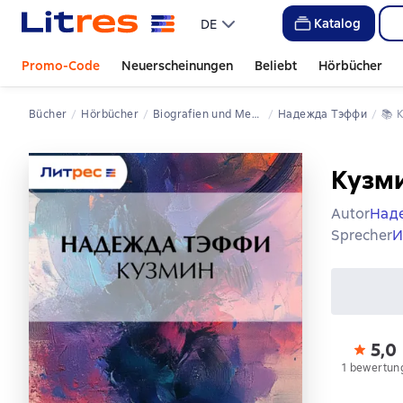
Katalog
DE
Promo-Code
Neuerscheinungen
Beliebt
Hörbücher
Bücher
Hörbücher
Biografien und Memoiren
Надежда Тэффи
📚 
Кузм
Autor
Над
Sprecher
И
5,0
1 bewertun