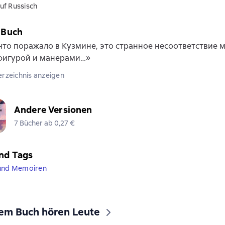
uf Russisch
 Buch
что поражало в Кузмине, это странное несоответствие 
 фигурой и манерами…»
erzeichnis anzeigen
Andere Versionen
7 Bücher ab 0,27 €
nd Tags
 und Memoiren
sem Buch hören Leute