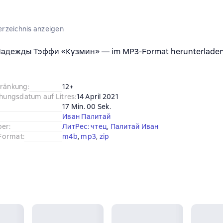
erzeichnis anzeigen
адежды Тэффи «Кузмин» — im MP3-Format herunterladen 
hränkung
:
12+
chungsdatum auf Litres
:
14 April 2021
17 Min. 00 Sek.
Иван Палитай
ber
:
ЛитРес: чтец
, 
Палитай Иван
Format
:
m4b
, 
mp3
, 
zip