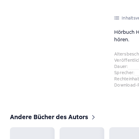
Inhaltsv
Hörbuch Н
hören.
Altersbesc
Veröffentli
Dauer
:
Sprecher
:
Rechteinha
Download-
Andere Bücher des Autors