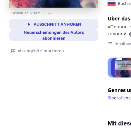
Buch a
Buchdauer 17 Min.
12+
Über das
AUSSCHNITT ANHÖREN
«Первое, 
Neuerscheinungen des Autors
головой,
abonnieren
Inhaltsv
Als angehört markieren
Genres u
Biografien
Mit die