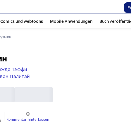
F
Comics und webtoons
Mobile Anwendungen
Buch veröffentl
Кузмин
ин
ежда Тэффи
ван Палитай
0
g
Kommentar hinterlassen