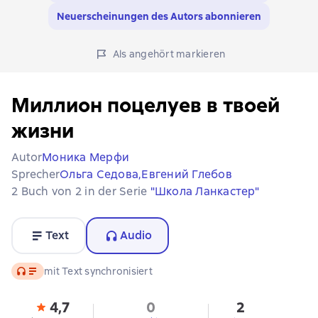
Neuerscheinungen des Autors abonnieren
Als angehört markieren
Миллион поцелуев в твоей
жизни
Autor
Моника Мерфи
Sprecher
Ольга Седова,
Евгений Глебов
2 Buch von 2 in der Serie
"Школа Ланкастер"
Text
Audio
Audio
mit Text synchronisiert
4,7
0
2