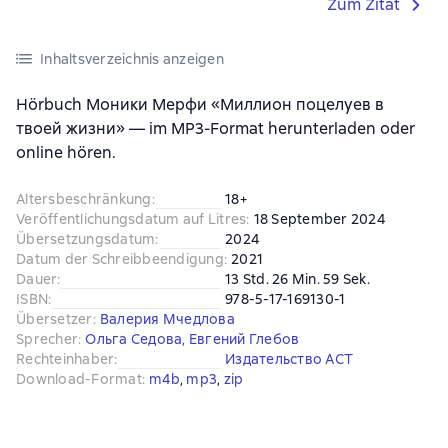
Zum Zitat
Inhaltsverzeichnis anzeigen
Hörbuch Моники Мерфи «Миллион поцелуев в
твоей жизни» — im MP3-Format herunterladen oder
online hören.
Altersbeschränkung
:
18+
Veröffentlichungsdatum auf Litres
:
18 September 2024
Übersetzungsdatum
:
2024
Datum der Schreibbeendigung
:
2021
Dauer
:
13 Std. 26 Min. 59 Sek.
ISBN
:
978-5-17-169130-1
Übersetzer
:
Валерия Мчедлова
Sprecher
:
Ольга Седова
,
Евгений Глебов
Rechteinhaber
:
Издательство АСТ
Download-Format
:
m4b
, 
mp3
, 
zip