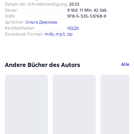
Datum der Schreibbeendigung
:
2023
Dauer
:
9 Std. 11 Min. 42 Sek.
ISBN
:
978-5-535-53768-9
Sprecher
:
Ольга Дианова
Rechteinhaber
:
ИДДК
Download-Format
:
m4b
, 
mp3
, 
zip
Andere Bücher des Autors
Alle