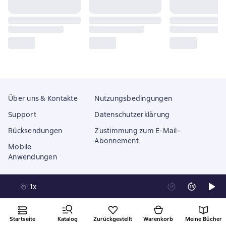
Über uns & Kontakte
Nutzungsbedingungen
Support
Datenschutzerklärung
Rücksendungen
Zustimmung zum E-Mail-
Abonnement
Mobile
Anwendungen
1x
Litres Operations Limited
18 Mallow street co. Limerick, Ireland
Startseite
Katalog
Zurückgestellt
Warenkorb
Meine Bücher