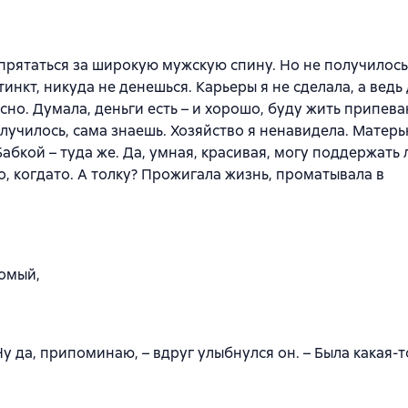
прятаться за широкую мужскую спину. Но не получилос
инкт, никуда не денешься. Карьеры я не сделала, а ведь
асно. Думала, деньги есть – и хорошо, буду жить припев
лучилось, сама знаешь. Хозяйство я ненавидела. Матер
Бабкой – туда же. Да, умная, красивая, могу поддержать
но, когдато. А толку? Прожигала жизнь, проматывала в
комый,
у да, припоминаю, – вдруг улыбнулся он. – Была какая-т