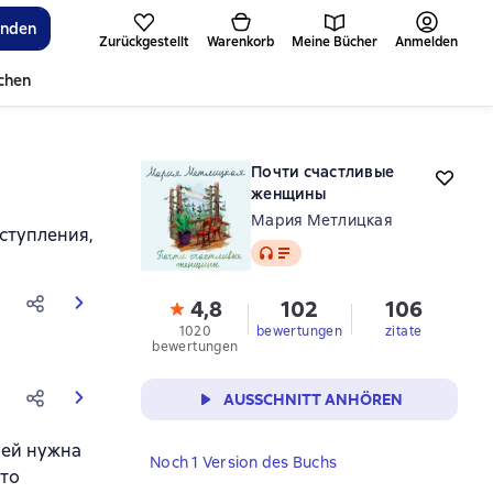
inden
Zurückgestellt
Warenkorb
Meine Bücher
Anmelden
ichen
Почти счастливые
женщины
Мария Метлицкая
оступления,
Audio
4,8
102
106
1020
bewertungen
zitate
bewertungen
AUSSCHNITT ANHÖREN
 ей нужна
Noch 1 Version des Buchs
Это