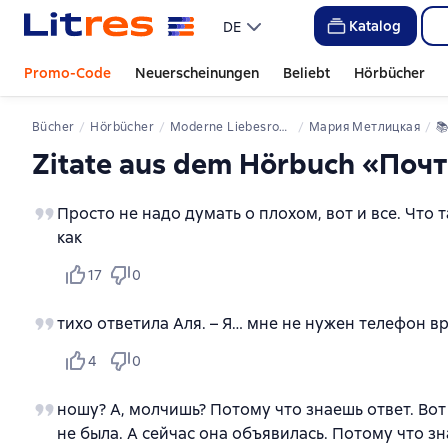
Katalog
DE
Promo-Code
Neuerscheinungen
Beliebt
Hörbücher
Bücher
Hörbücher
Moderne Liebesromane
Мария Метлицкая
📚
Zitate aus dem Hörbuch «По
Просто не надо думать о плохом, вот и все. Что
как
17
0
тихо ответила Аля. – Я… мне не нужен телефон в
4
0
ношу? А, молчишь? Потому что знаешь ответ. Вот
не была. А сейчас она объявилась. Потому что з