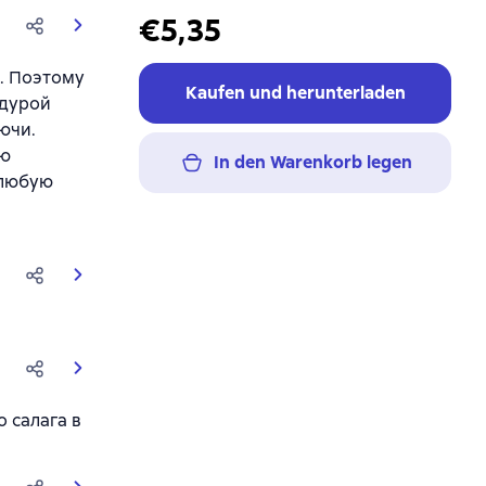
€5,35
ь. Поэтому
Kaufen und herunterladen
 дурой
аючи.
ью
In den Warenkorb legen
 любую
о салага в