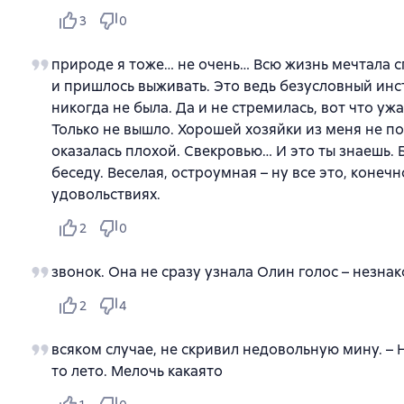
3
0
природе я тоже… не очень… Всю жизнь мечтала с
и пришлось выживать. Это ведь безусловный инст
никогда не была. Да и не стремилась, вот что уж
Только не вышло. Хорошей хозяйки из меня не по
оказалась плохой. Свекровью… И это ты знаешь. 
беседу. Веселая, остроумная – ну все это, конеч
удовольствиях.
2
0
звонок. Она не сразу узнала Олин голос – незна
2
4
всяком случае, не скривил недовольную мину. – Н
то лето. Мелочь какаято