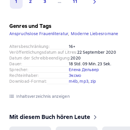
1
2
3
...
11
Genres und Tags
Anspruchslose Frauenliteratur
,
Moderne Liebesromane
Altersbeschränkung
:
16+
Veröffentlichungsdatum auf Litres
:
22 September 2020
Datum der Schreibbeendigung
:
2020
Dauer
:
18 Std. 09 Min. 23 Sek.
Sprecher
:
Елена Дельвер
Rechteinhaber
:
Эксмо
Download-Format
:
m4b
, 
mp3
, 
zip
Inhaltsverzeichnis anzeigen
Mit diesem Buch hören Leute