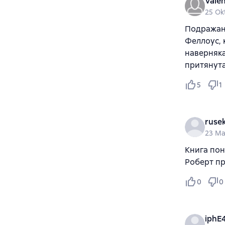
Valen
25 Ok
Подражани
Феллоус, 
наверняка
притянута
5
1
ruse
23 Ma
Книга пон
Роберт п
0
0
iphE