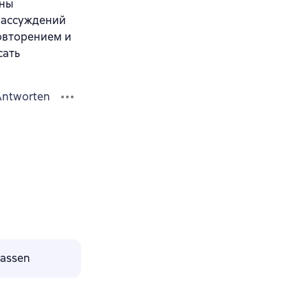
ены
рассуждений
повторением и
сать
Antworten
lassen