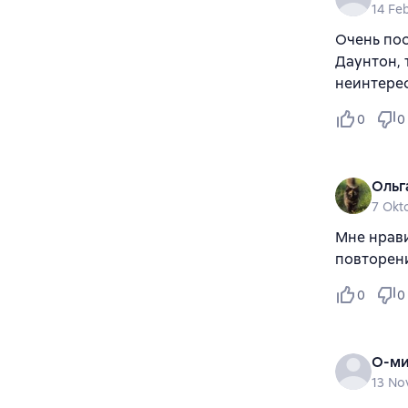
14 Fe
Очень пос
Даунтон, 
неинтерес
0
0
Ольг
7 Okt
Мне нрави
повторени
0
0
О-м
13 No