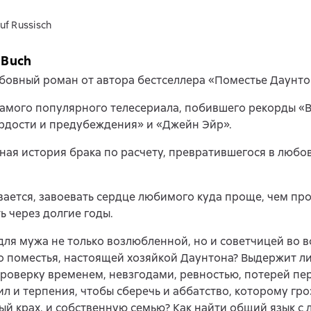
uf Russisch
 Buch
овный роман от автора бестселлера «Поместье Даунтон
амого популярного телесериала, побившего рекорды «
ордости и предубеждения» и «Джейн Эйр».
ная история брака по расчету, превратившегося в любов
вается, завоевать сердце любимого куда проще, чем про
ь через долгие годы.
 для мужа не только возлюбленной, но и советчицей во в
 поместья, настоящей хозяйкой Даунтона? Выдержит ли
роверку временем, невзгодами, ревностью, потерей пе
сил и терпения, чтобы сберечь и аббатство, которому гро
й крах, и собственную семью? Как найти общий язык с 