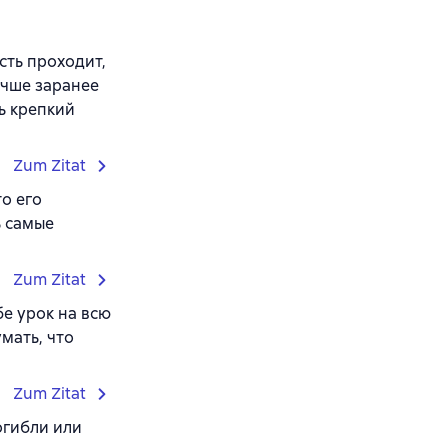
сть проходит,
учше заранее
ь крепкий
Zum Zitat
то его
ь самые
Zum Zitat
бе урок на всю
мать, что
Zum Zitat
огибли или