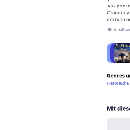
заслужить
Станет ли
ехать за н
Inhaltsv
Genres u
Historisch
Mit die