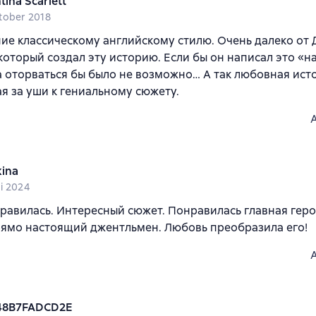
tina Scarlett
tober 2018
е классическому английскому стилю. Очень далеко от
который создал эту историю. Если бы он написал это «н
 оторваться бы было не возможно… А так любовная ист
я за уши к гениальному сюжету.
kina
i 2024
равилась. Интересный сюжет. Понравилась главная геро
рямо настоящий джентльмен. Любовь преобразила его!
48B7FADCD2E