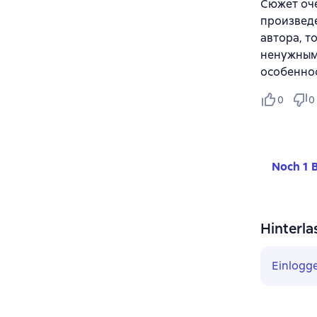
Сюжет оче
произвед
автора, т
ненужным
особеннос
0
0
Noch 1 
Hinterla
Einlogg