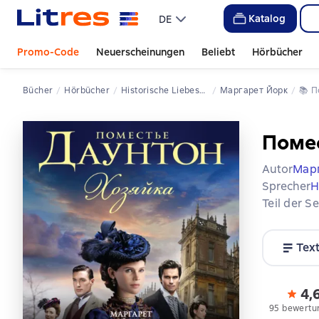
Katalog
DE
Promo-Code
Neuerscheinungen
Beliebt
Hörbücher
Bücher
Hörbücher
Historische Liebesromane
Маргарет Йорк
📚 
Помес
Autor
Мар
Sprecher
Н
Teil der S
Tex
4,
95 bewertu