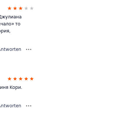
 Джулиана
ачало» то
ория,
Antworten
иня Кори.
Antworten