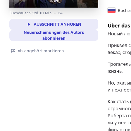
Buch a
Buchdauer 9 Std. 01 Min.
16+
AUSSCHNITT ANHÖREN
Über das
Neuerscheinungen des Autors
Новый люб
abonnieren
Приквел с
Als angehört markieren
века», «Г
Трогатель
жизнь.
Но, оказы
и нежност
Как стать
огромного
Роберта п
ли у нее 
финансовы