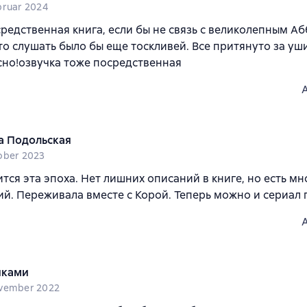
bruar 2024
редственная книга, если бы не связь с великолепным А
то слушать было бы еще тоскливей. Все притянуто за уши
но!озвучка тоже посредственная
а Подольская
ober 2023
тся эта эпоха. Нет лишних описаний в книге, но есть мн
й. Переживала вместе с Корой. Теперь можно и сериал п
иками
vember 2022