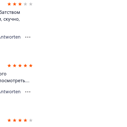
ббатством
, скучно,
Antworten
ого
осмотреть....
Antworten