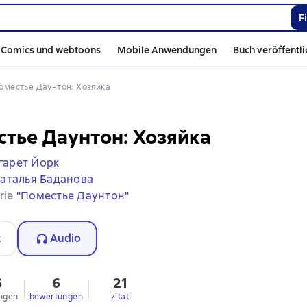
F
Comics und webtoons
Mobile Anwendungen
Buch veröffentl
Поместье Даунтон: Хозяйка
тье Даунтон: Хозяйка
гарет Йорк
аталья Баданова
erie
"Поместье Даунтон"
t
Audio
6
6
21
ngen
bewertungen
zitat