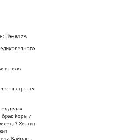
: Начало».
Великолепного
ь на всю
нести страсть
сех делах
 брак Коры и
рвенца? Хватит
зит
леди Вайолет,