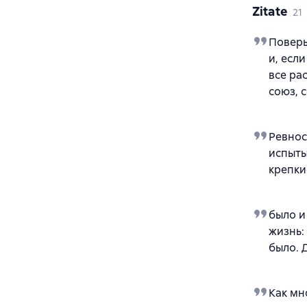
Zitate
21
Поверь
и, есл
все ра
союз, 
Ревнос
испыты
крепки
было и
жизнь:
было. 
Как мн