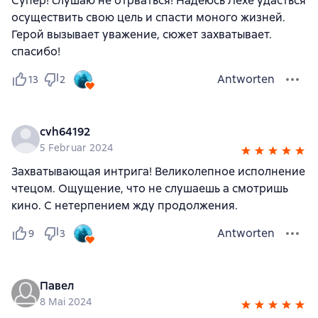
Супер! слушаю не отрваться! Надеюсь Лехе удасться
осуществить свою цель и спасти моного жизней.
Герой вызывает уважение, сюжет захватывает.
спасибо!
Antworten
13
2
cvh64192
5 Februar 2024
Захватывающая интрига! Великолепное исполнение
чтецом. Ощущение, что не слушаешь а смотришь
кино. С нетерпением жду продолжения.
Antworten
9
3
Павел
8 Mai 2024