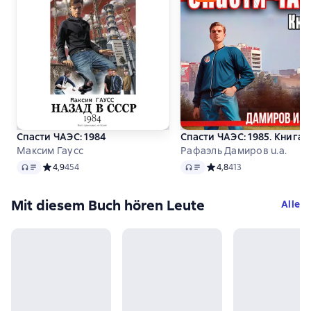
Спасти ЧАЭС: 1984
Спасти ЧАЭС: 1985. Книга 
Максим Гаусс
Рафаэль Дамиров u.a.
Audio
Audio
Средний рейтинг 4,9 на основе 454 оценок
4,9
454
Средний рейтинг 4,8 на 
4,8
413
Mit diesem Buch hören Leute
Alle