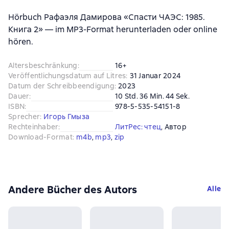
Hörbuch Рафаэля Дамирова «Спасти ЧАЭС: 1985.
Книга 2» — im MP3-Format herunterladen oder online
hören.
Altersbeschränkung
:
16+
Veröffentlichungsdatum auf Litres
:
31 Januar 2024
Datum der Schreibbeendigung
:
2023
Dauer
:
10 Std. 36 Min. 44 Sek.
ISBN
:
978-5-535-54151-8
Sprecher
:
Игорь Гмыза
Rechteinhaber
:
ЛитРес: чтец
, 
Автор
Download-Format
:
m4b
, 
mp3
, 
zip
Andere Bücher des Autors
Alle