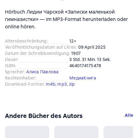
Hörbuch Лидии Чарской «Записки маленькой
гимназистки» — im MP3-Format herunterladen oder
online hören.
Altersbeschränkung
:
12+
Veröffentlichungsdatum auf Litres
:
09 April 2025
Datum der Schreibbeendigung
:
1907
Dauer
:
3 Std. 31 Min. 13 Sek.
ISBN
:
4640174175478
Sprecher
:
Алиса Павлова
Rechteinhaber
:
МедиаКнига
Download-Format
:
m4b
, 
mp3
, 
zip
Andere Bücher des Autors
Alle