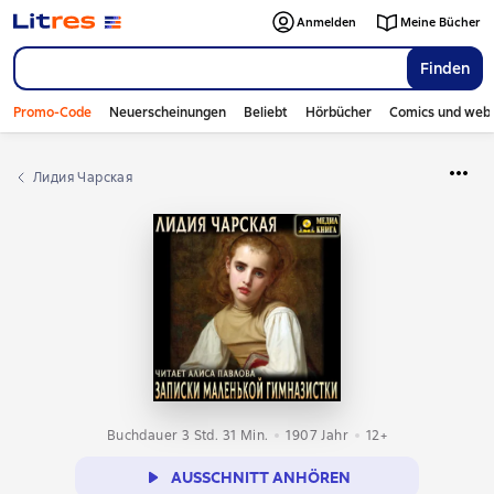
Anmelden
Meine Bücher
Finden
Promo-Code
Neuerscheinungen
Beliebt
Hörbücher
Comics und web
Лидия Чарская
Buchdauer 3 Std. 31 Min.
1907
Jahr
12+
AUSSCHNITT ANHÖREN