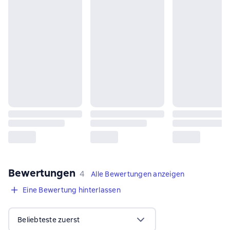
Bewertungen
,
4 Bewertungen
4
Alle Bewertungen anzeigen
Eine Bewertung hinterlassen
Beliebteste zuerst