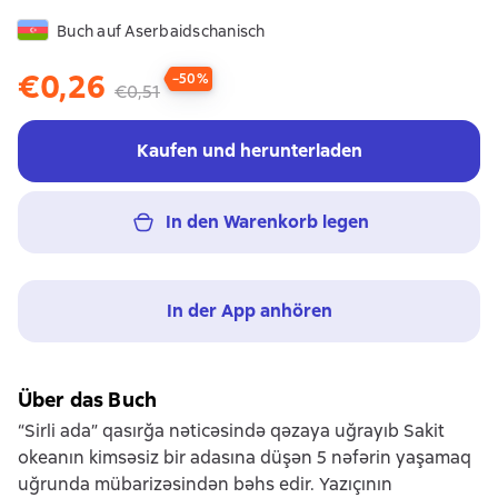
Buch auf Aserbaidschanisch
€0,26
−50%
€0,51
Kaufen und herunterladen
In den Warenkorb legen
In der App anhören
Über das Buch
“Sirli ada” qasırğa nəticəsində qəzaya uğrayıb Sakit
okeanın kimsəsiz bir adasına düşən 5 nəfərin yaşamaq
uğrunda mübarizəsindən bəhs edir. Yazıçının