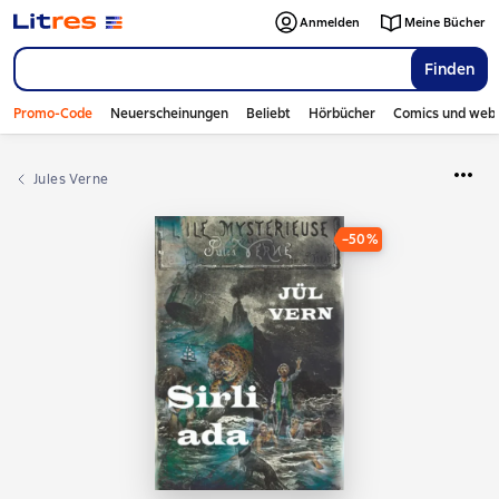
Anmelden
Meine Bücher
Finden
Promo-Code
Neuerscheinungen
Beliebt
Hörbücher
Comics und web
Jules Verne
−50%