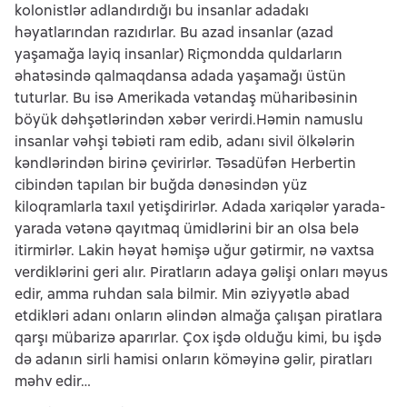
kolonistlər adlandırdığı bu insanlar adadakı
həyatlarından razıdırlar. Bu azad insanlar (azad
yaşamağa layiq insanlar) Riçmondda quldarların
əhatəsində qalmaqdansa adada yaşamağı üstün
tuturlar. Bu isə Amerikada vətandaş müharibəsinin
böyük dəhşətlərindən xəbər verirdi.Həmin namuslu
insanlar vəhşi təbiəti ram edib, adanı sivil ölkələrin
kəndlərindən birinə çevirirlər. Təsadüfən Herbertin
cibindən tapılan bir buğda dənəsindən yüz
kiloqramlarla taxıl yetişdirirlər. Adada xariqələr yarada-
yarada vətənə qayıtmaq ümidlərini bir an olsa belə
itirmirlər. Lakin həyat həmişə uğur gətirmir, nə vaxtsa
verdiklərini geri alır. Piratların adaya gəlişi onları məyus
edir, amma ruhdan sala bilmir. Min əziyyətlə abad
etdikləri adanı onların əlindən almağa çalışan piratlara
qarşı mübarizə aparırlar. Çox işdə olduğu kimi, bu işdə
də adanın sirli hamisi onların köməyinə gəlir, piratları
məhv edir…