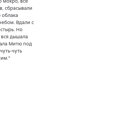
о мокро, все
ов, сбрасывали
е облака
ебом. Вдали с
стырь. Но
, вся дышала
рала Митю под
чуть-чуть
им."