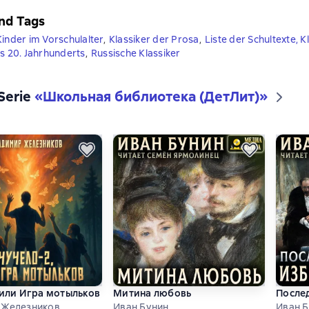
nd Tags
Kinder im Vorschulalter
,
Klassiker der Prosa
,
Liste der Schultexte, K
es 20. Jahrhunderts
,
Russische Klassiker
 Serie
«
Школьная библиотека (ДетЛит)
»
 или Игра мотыльков
Митина любовь
Послед
 Железников
Иван Бунин
Иван 