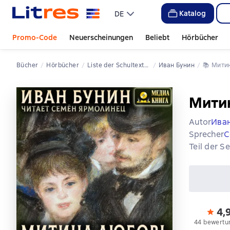
Katalog
DE
Promo-Code
Neuerscheinungen
Beliebt
Hörbücher
Bücher
Hörbücher
Liste der Schultexte, Klassen 10-11
Иван Бунин
📚 
Мит
Мити
Autor
Ива
Sprecher
С
Teil der S
4,
44 bewertu