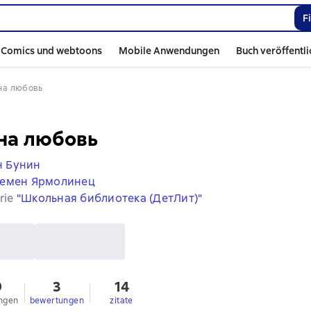
F
Comics und webtoons
Mobile Anwendungen
Buch veröffentl
ина любовь
на любовь
н Бунин
емен Ярмолинец
erie
"Школьная библиотека (ДетЛит)"
9
3
14
ngen
bewertungen
zitate