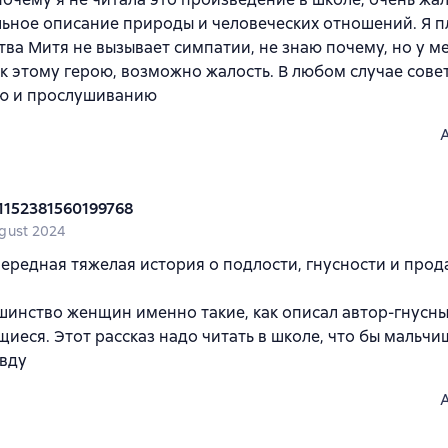
ьное описание природы и человеческих отношений. Я пл
ва Митя не вызывает симпатии, не знаю почему, но у м
к этому герою, возможно жалость. В любом случае сове
ю и прослушиванию
1152381560199768
gust 2024
чередная тяжелая история о подлости, гнусности и про
шинство женщин именно такие, как описал автор-гнусн
иеся. Этот рассказ надо читать в школе, что бы мальчи
авду