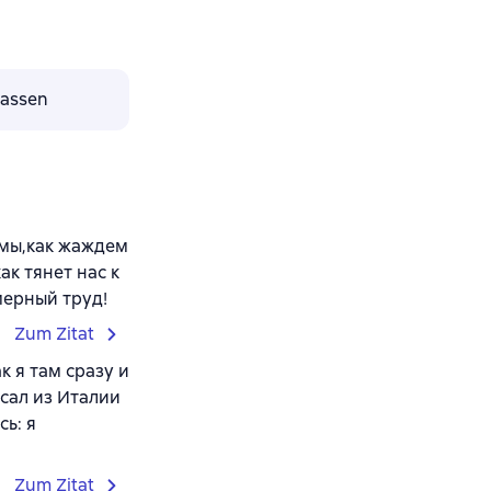
lassen
 мы,как жаждем
к тянет нас к
мерный труд!
Zum Zitat
к я там сразу и
исал из Италии
ь: я
Zum Zitat