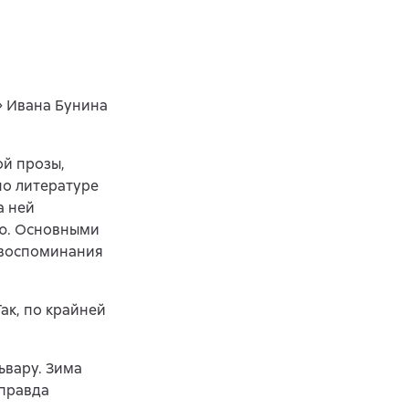
» Ивана Бунина
ой прозы,
по литературе
а ней
ию. Основными
 воспоминания
ак, по крайней
ьвару. Зима
 правда