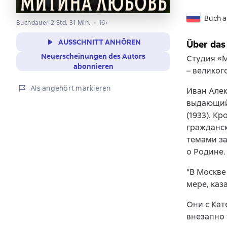
Buch a
Buchdauer 2 Std. 31 Min.
16+
AUSSCHNITT ANHÖREN
Über das
Neuerscheinungen des Autors
Студия «
abonnieren
– великог
Als angehört markieren
Иван Алек
выдающийс
(1933). К
гражданс
темами з
о Родине.
"В Москве
мере, каз
Они с Кат
внезапно 