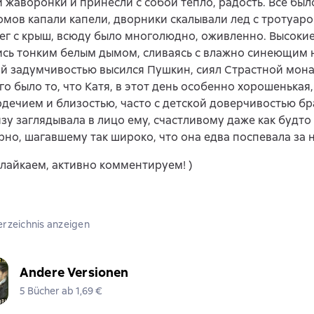
 жаворонки и принесли с собой тепло, радость. Все был
домов капали капели, дворники скалывали лед с тротуар
ег с крыш, всюду было многолюдно, оживленно. Высоки
сь тонким белым дымом, сливаясь с влажно синеющим н
й задумчивостью высился Пушкин, сиял Страстной мона
го было то, что Катя, в этот день особенно хорошенькая
дечием и близостью, часто с детской доверчивостью б
изу заглядывала в лицо ему, счастливому даже как будто 
но, шагавшему так широко, что она едва поспевала за н
лайкаем, активно комментируем! )
erzeichnis anzeigen
Andere Versionen
5 Bücher ab 1,69 €