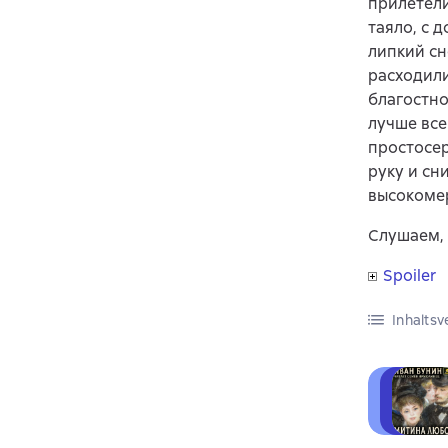
прилетели
таяло, с 
липкий сн
расходили
благостно
лучше все
простосер
руку и сн
высокомер
Слушаем, 
Spoiler
Inhaltsv