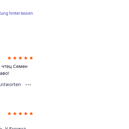
tung hinterlassen
 чтец Семен
аво!
Antworten
ь. У Бунина