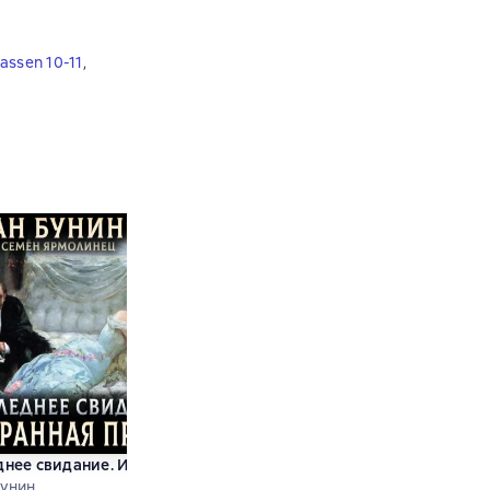
lassen 10-11
,
нее свидание. Избранная проза
В Стране Дремучих Трав
Пьесы
Бунин
Владимир Григорьевич Брагин
Anton Tschec