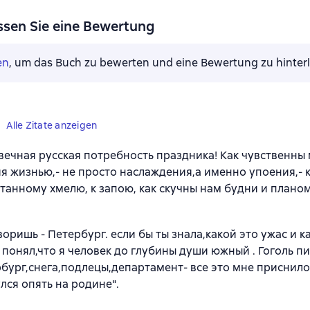
ssen Sie eine Bewertung
en
, um das Buch zu bewerten und eine Bewertung zu hinter
Alle Zitate anzeigen
 вечная русская потребность праздника! Как чувственны
я жизнью,- не просто наслаждения,а именно упоения,- ка
танному хмелю, к запою, как скучны нам будни и плано
воришь - Петербург. если бы ты знала,какой это ужас и ка
 понял,что я человек до глубины души южный . Гоголь п
рбург,снега,подлецы,департамент- все это мне приснилос
лся опять на родине".