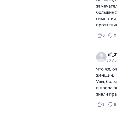
замечател
большинст
симпатия 
прочтени
0
0
mf_2
30 Au
Что же, о
женщин.
Увы, боль
и продающ
знали пр
3
6