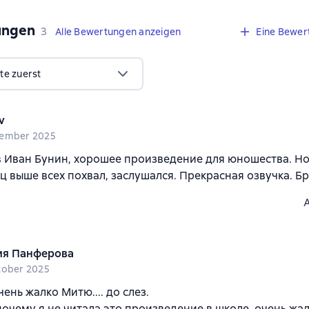
ungen
,
3 Bewertungen
3
Alle Bewertungen anzeigen
Eine Bewer
te zuerst
v
vember 2025
 Иван Бунин, хорошее произведение для юношества. Но
 выше всех похвал, заслушался. Прекрасная озвучка. Бр
я Панферова
tober 2025
ень жалко Митю.... до слез.
почему я не читала это произведение в школе, очень жал