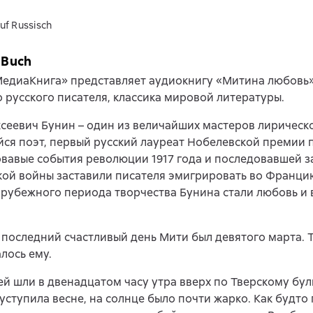
uf Russisch
 Buch
МедиаКнига» представляет аудиокнигу «Митина любовь
о русского писателя, классика мировой литературы.
сеевич Бунин – один из величайших мастеров лирическ
я поэт, первый русский лауреат Нобелевской премии 
ровавые события революции 1917 года и последовавшей з
кой войны заставили писателя эмигрировать во Франц
арубежного периода творчества Бунина стали любовь и
 последний счастливый день Мити был девятого марта. Т
алось ему.
ей шли в двенадцатом часу утра вверх по Тверскому бул
уступила весне, на солнце было почти жарко. Как будто