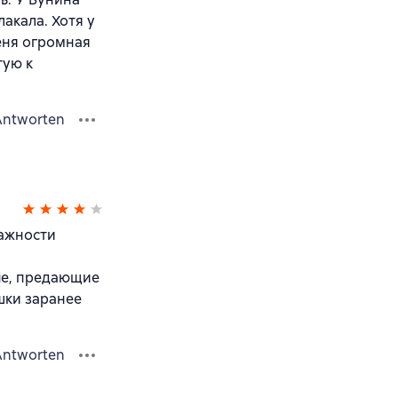
акала. Хотя у
еня огромная
тую к
Antworten
дажности
ые, предающие
шки заранее
Antworten