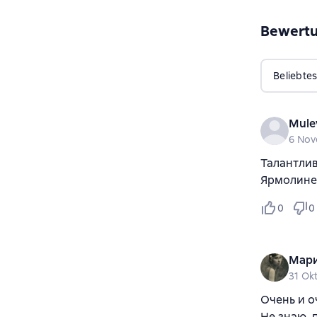
Bewert
Beliebtes
Mule
6 No
Талантлив
Ярмолинец
0
0
Мари
31 Ok
Очень и оч
Не знаю, 