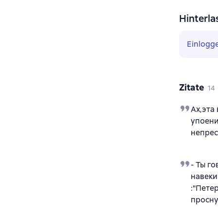
Hinterla
Einlogg
Zitate
14
Ах,эта
упоени
непрес
- Ты го
навеки
:"Пете
просну