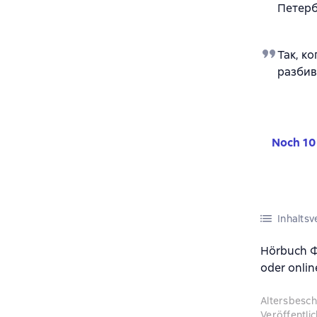
Петерб
Так, к
разбив
Noch 10 
Inhaltsv
Hörbuch Ф
oder onlin
Altersbesc
Veröffentli