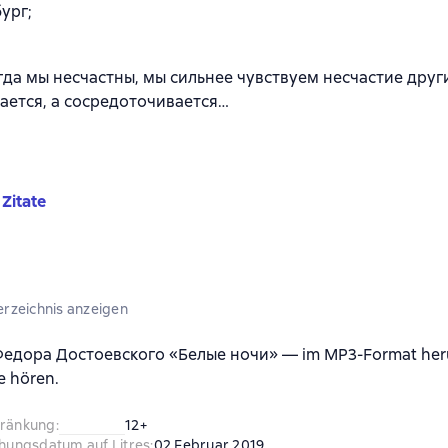
ург;
огда мы несчастны, мы сильнее чувствуем несчастие други
ается, а сосредоточивается…
Zitate
erzeichnis anzeigen
едора Достоевского «Белые ночи» — im MP3-Format her
e hören.
hränkung
:
12+
chungsdatum auf Litres
:
02 Februar 2019