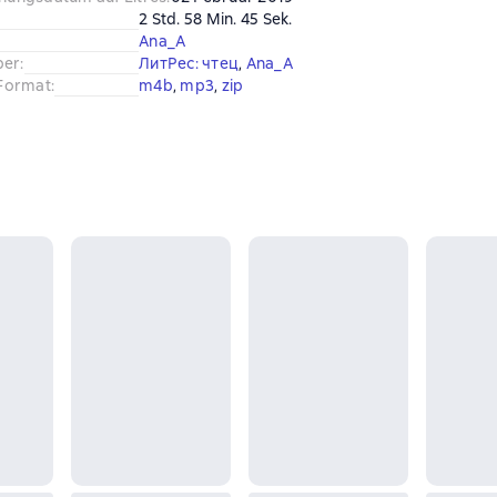
2 Std. 58 Min. 45 Sek.
Ana_A
ber
:
ЛитРес: чтец
, 
Ana_A
Format
:
m4b
, 
mp3
, 
zip