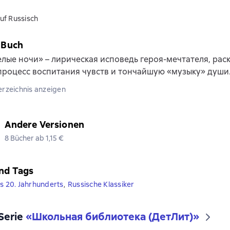
uf Russisch
 Buch
лые ночи» – лирическая исповедь героя-мечтателя, ра
роцесс воспитания чувств и тончайшую «музыку» души
erzeichnis anzeigen
Andere Versionen
8 Bücher ab 1,15 €
nd Tags
es 20. Jahrhunderts
,
Russische Klassiker
 Serie
«
Школьная библиотека (ДетЛит)
»