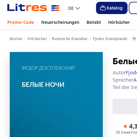
Katalog
DE
Promo-Code
Neuerscheinungen
Beliebt
Hörbücher
Bücher
Hörbücher
Russische Klassiker
Fjodor Dostojewski
📚
Белы
Autor
Fjod
Sprecher
A
Teil der S
4,
29 bewertu