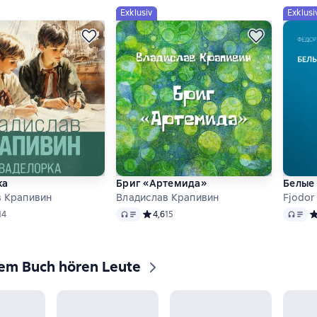
Exklusiv
Exklusi
ка
Бриг «Артемида»
Белые
в Крапивин
Владислав Крапивин
Fjodor
Audio
Audio
ий рейтинг 4,7 на основе 14 оценок
14
Средний рейтинг 4,6 на основе 15 оценок
4,6
15
С
sem Buch hören Leute