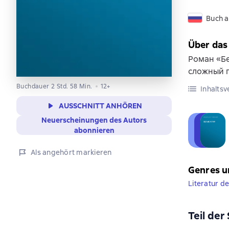
Buch a
Über das
Роман «Бе
сложный п
Buchdauer 2 Std. 58 Min.
12+
Inhaltsv
AUSSCHNITT ANHÖREN
Neuerscheinungen des Autors
abonnieren
Als angehört markieren
Genres u
Literatur d
Teil der