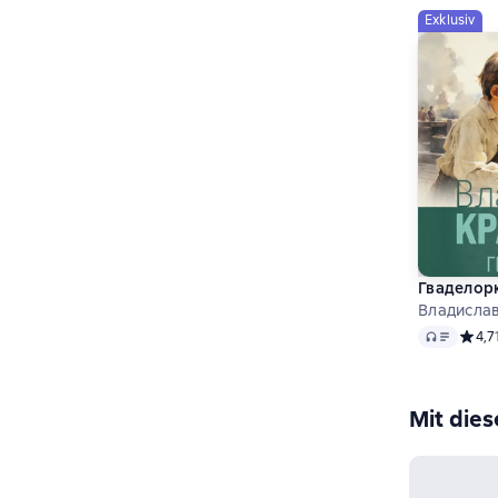
Exklusiv
Гваделор
Владисла
Audio
Средн
4,7
Mit die