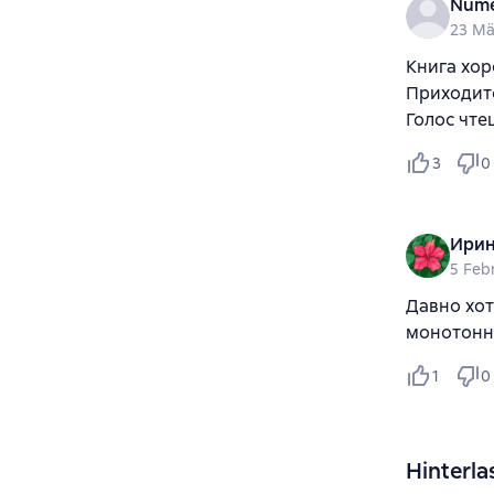
Num
23 Mä
Книга хор
Приходит
Голос чте
3
0
Ирин
5 Feb
Давно хот
монотонно
1
0
Hinterla