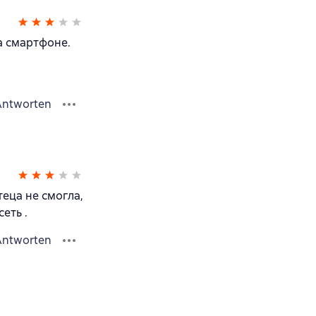
а смартфоне.
Antworten
еца не смогла,
еть .
Antworten