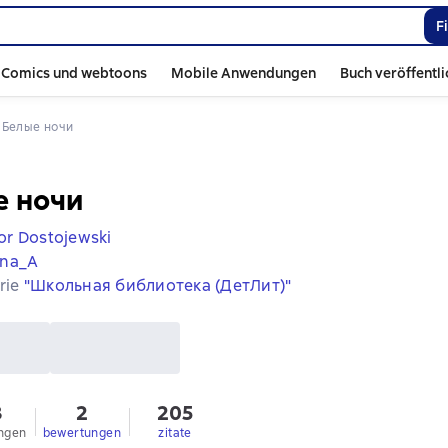
F
Comics und webtoons
Mobile Anwendungen
Buch veröffentl
 
Белые ночи
е ночи
or Dostojewski
na_A
erie
"Школьная библиотека (ДетЛит)"
3
2
205
ngen
bewertungen
zitate