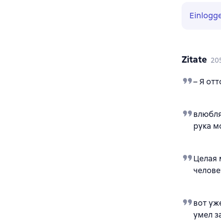
Einlogg
Zitate
20
– Я от
влюбля
рука м
Целая 
челове
вот уж
умел з