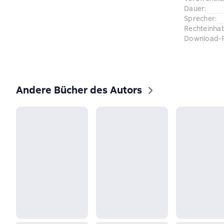
Dauer
:
Sprecher
:
Rechteinha
Download-
Andere Bücher des Autors