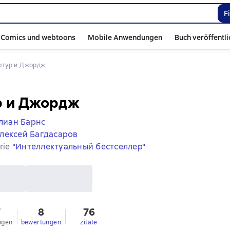
F
Comics und webtoons
Mobile Anwendungen
Buch veröffentl
Артур и Джордж
р и Джордж
лиан Барнс
лексей Багдасаров
erie
"Интеллектуальный бестселлер"
7
8
76
ngen
bewertungen
zitate