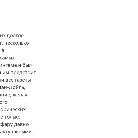
 их долгое
, несколько
 в
 самых
ингеме и был
и им предстоит
и все газеты
нан-Дойль,
ание, желая
ого
торических
е только
сферу давно
 актуальными,