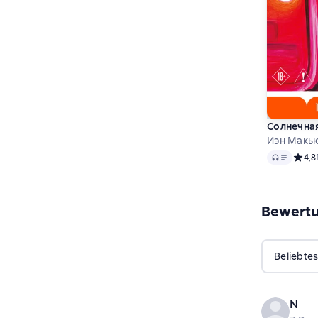
Солнечна
Иэн Макь
Audio
Средн
4,8
Bewert
Beliebtes
N