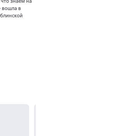
 что знаем на
» вошла в
ублинской