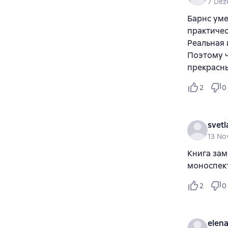
7 Dez
Барнс уме
практичес
Реальная 
Поэтому ч
прекрасн
2
0
svet
13 No
Книга зам
моноспект
2
0
elen