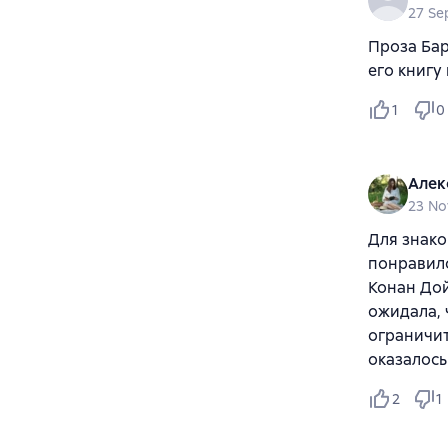
27 Se
Проза Бар
его книгу
1
0
Алек
23 N
Для знако
понравило
Конан Дой
ожидала, 
ограничит
оказалось
2
1