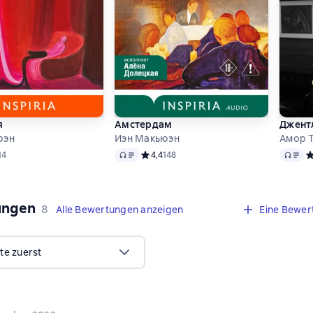
я
Амстердам
Джент
юэн
Иэн Макьюэн
Амор 
Audio
Audio
ий рейтинг 4,8 на основе 14 оценок
14
Средний рейтинг 4,4 на основе 148 оцено
4,4
148
С
ungen
,
8 Bewertungen
8
Alle Bewertungen anzeigen
Eine Bewer
te zuerst