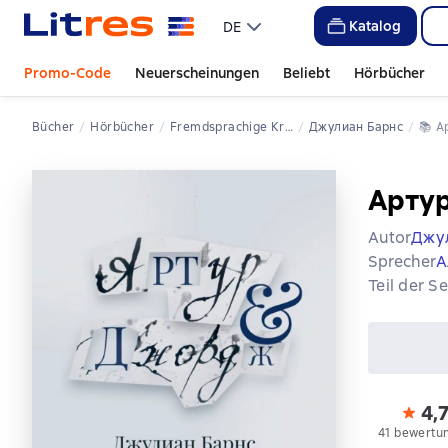
Katalog
DE
Promo-Code
Neuerscheinungen
Beliebt
Hörbücher
Bücher
Hörbücher
Fremdsprachige Kriminalliteratur
Джулиан Барнс
📚 
Арту
Autor
Джу
Sprecher
А
Teil der S
4,
41 bewertu