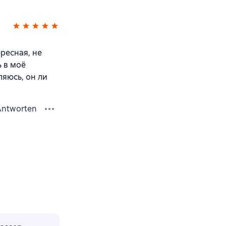
ересная, не
ь в моё
яюсь, он ли
Antworten