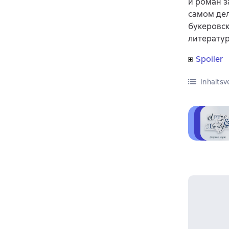
и роман з
самом дел
букеровск
литерату
Spoiler
Inhaltsv