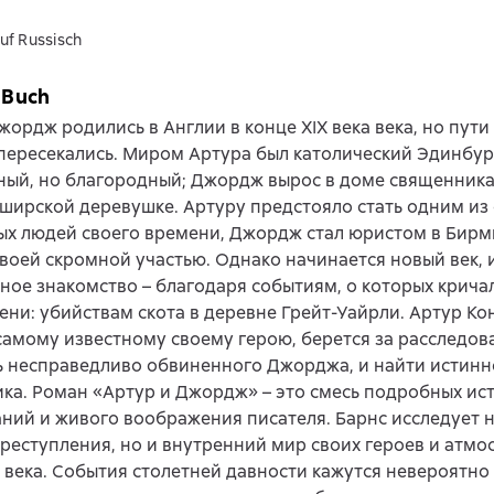
uf Russisch
 Buch
жордж родились в Англии в конце XIX века века, но пути
пересекались. Миром Артура был католический Эдинбург
ый, но благородный; Джордж вырос в доме священника
ирской деревушке. Артуру предстояло стать одним из
х людей своего времени, Джордж стал юристом в Бирм
воей скромной участью. Однако начинается новый век, 
ое знакомство – благодаря событиям, о которых кричал
ени: убийствам скота в деревне Грейт-Уайрли. Артур Ко
амому известному своему герою, берется за расследов
ь несправедливо обвиненного Джорджа, и найти истинн
ка. Роман «Артур и Джордж» – это смесь подробных ис
ний и живого воображения писателя. Барнс исследует н
реступления, но и внутренний мир своих героев и атмо
века. События столетней давности кажутся невероятно