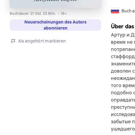
Buch a
Buchdauer 21 Std. 35 Min.
16+
Neuerscheinungen des Autors
Über das
abonnieren
Артур и Д
Als angehört markieren
время не 
потрепанн
стаффордш
знамениты
доволен с
неожиданн
того врем
подобно с
оправдат
преступни
исследова
забытые п
ушедшего 