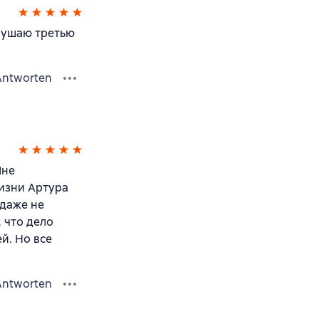
Слушаю третью
Antworten
Мне
жизни Артура
 даже не
 что дело
й. Но все
Antworten