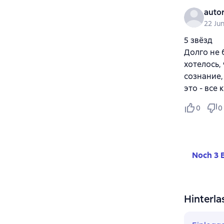
auto
22 Ju
5 звёзд
Долго не 
хотелось,
сознание,
это - все
0
0
Noch 3 
Hinterla