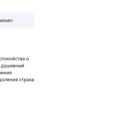
lassen
спокойства о
и душевный
ления
доления страха