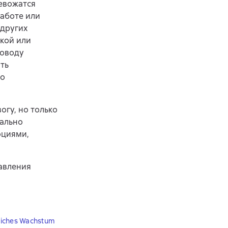
ревожатся
работе или
 других
икой или
поводу
ть
 о
огу, но только
еально
оциями,
равления
nliches Wachstum