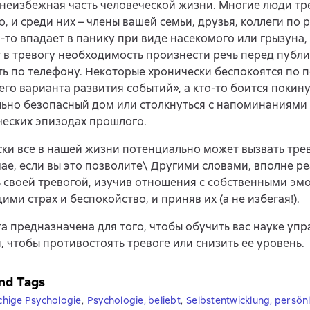
 неизбежная часть человеческой жизни. Многие люди т
, и среди них – члены вашей семьи, друзья, коллеги по 
о-то впадает в панику при виде насекомого или грызуна,
 в тревогу необходимость произнести речь перед публ
ь по телефону. Некоторые хронически беспокоятся по 
го варианта развития событий», а кто-то боится покину
ьно безопасный дом или столкнуться с напоминаниями
еских эпизодах прошлого.
ки все в нашей жизни потенциально может вызвать трев
чае, если вы это позволите\ Другими словами, вполне р
 своей тревогой, изучив отношения с собственными эм
ми страх и беспокойство, и приняв их (а не избегая!).
а предназначена для того, чтобы обучить вас науке уп
 чтобы противостоять тревоге или снизить ее уровень.
nd Tags
hige Psychologie
,
Psychologie, beliebt
,
Selbstentwicklung, persö