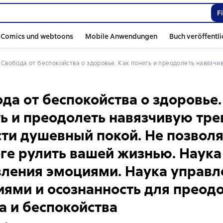
F
Comics und webtoons
Mobile Anwendungen
Buch veröffentl
 
Свобода от беспокойства о здоровье. Как понять и преодолеть навязчивую тревогу и обрести душевный покой. Не позволяйте тревоге рули
да от беспокойства о здоровье.
ь и преодолеть навязчивую тре
ти душевный покой. Не позвол
ге рулить вашей жизнью. Наука
ления эмоциями. Наука управл
ями и осознанность для преод
а и беспокойства