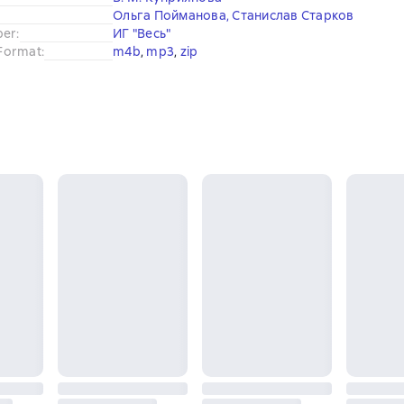
Ольга Пойманова
,
Станислав Старков
ber
:
ИГ "Весь"
Format
:
m4b
, 
mp3
, 
zip