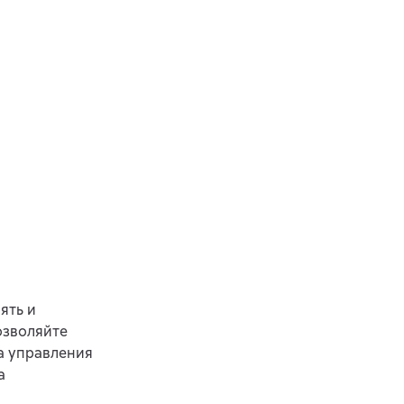
ять и
озволяйте
а управления
а