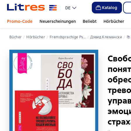
Katalog
DE
Promo-Code
Neuerscheinungen
Beliebt
Hörbücher
Bücher
Hörbücher
Fremdsprachige Psychologie
Дэвид Клемански
📚
Свобо
понят
обрес
трево
управ
эмоци
страх