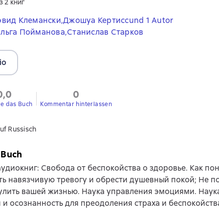
з 2 книг
эвид Клемански,
Джошуа Кертисс
und 1 Autor
льга Пойманова,
Станислав Старков
io
0,0
0
ie das Buch
Kommentar hinterlassen
uf Russisch
 Buch
удиокниг: Свобода от беспокойства о здоровье. Как пон
ь навязчивую тревогу и обрести душевный покой; Не п
улить вашей жизнью. Наука управления эмоциями. Наук
и осознанность для преодоления страха и беспокойств