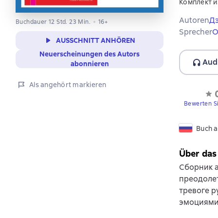
Комплект и
Autoren
Д
Buchdauer 12 Std. 23 Min.
16+
Sprecher
О
AUSSCHNITT ANHÖREN
Neuerscheinungen des Autors
Aud
abonnieren
Als angehört markieren
Bewerten S
Buch a
Über das
Сборник а
преодолет
тревоге р
эмоциями 