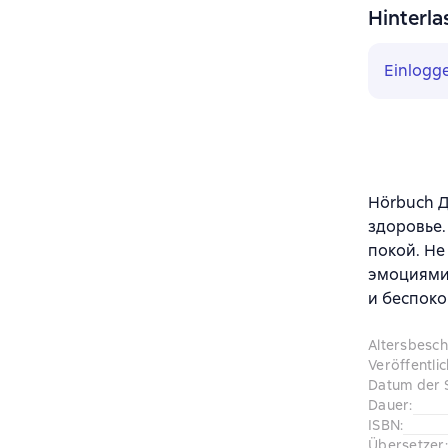
Hinterla
Einlogg
Hörbuch Д
здоровье.
покой. Не
эмоциями.
и беспоко
Altersbesc
Veröffentli
Datum der 
Dauer
:
ISBN
:
Übersetzer
: