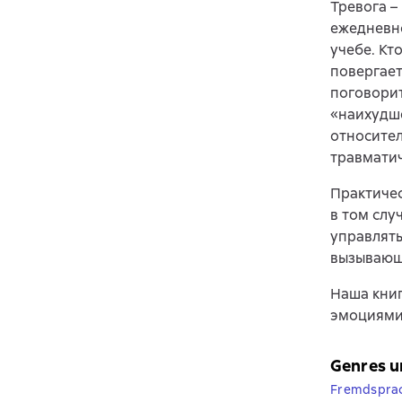
Тревога –
ежедневно
учебе. Кт
повергает
поговорит
«наихудше
относител
травматич
Практичес
в том слу
управлять
вызывающи
Наша книг
эмоциями,
Genres u
Fremdsprac