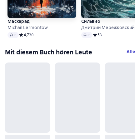
Маскарад
Сильвио
Michail Lermontow
Дмитрий Мережковский
Audio
Audio
Средний рейтинг 4,7 на основе 30 оценок
4,7
30
Средний рейтинг 5 на ос
5
3
Mit diesem Buch hören Leute
Alle