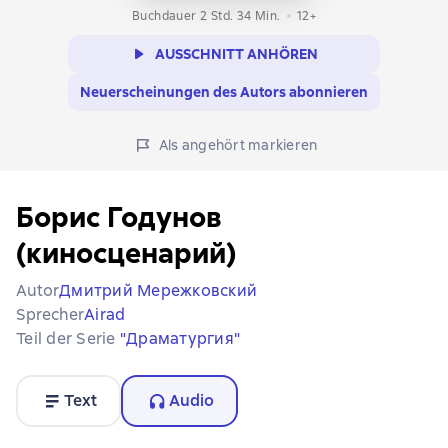
Buchdauer 2 Std. 34 Min.
12+
AUSSCHNITT ANHÖREN
Neuerscheinungen des Autors abonnieren
Als angehört markieren
Борис Годунов
(киносценарий)
Autor
Дмитрий Мережковский
Sprecher
Airad
Teil der Serie
"Драматургия"
Text
Audio