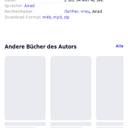
Dauer
:
2 Std. 34 Min. 42 Sek.
Sprecher
:
Airad
Rechteinhaber
:
ЛитРес: чтец
, 
Airad
Download-Format
:
m4b
, 
mp3
, 
zip
Andere Bücher des Autors
Alle