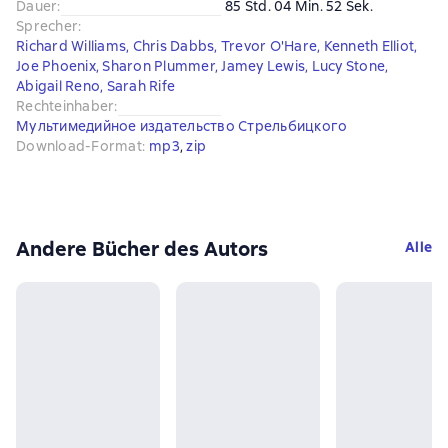
Dauer
:
85 Std. 04 Min. 52 Sek.
Sprecher
:
Richard Williams
,
Chris Dabbs
,
Trevor O'Hare
,
Kenneth Elliot
,
Joe Phoenix
,
Sharon Plummer
,
Jamey Lewis
,
Lucy Stone
,
Abigail Reno
,
Sarah Rife
Rechteinhaber
:
Мультимедийное издательство Стрельбицкого
Download-Format
:
mp3
, 
zip
Andere Bücher des Autors
Alle