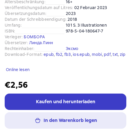
Altersbeschränkung
:
16+
Veröffentlichungsdatum auf Litres
:
02 Februar 2023
Übersetzungsdatum
:
2023
Datum der Schreibbeendigung
:
2018
Umfang
:
101 S. 3 Illustrationen
ISBN
:
978-5-04-180647-7
Verleger
:
БОМБОРА
Übersetzer
:
Линда Линн
Rechteinhaber
:
Эксмо
Download-Format
:
epub
, 
fb2
, 
fb3
, 
ios.epub
, 
mobi
, 
pdf
, 
txt
, 
zip
Online lesen
€2,56
Kaufen und herunterladen
In den Warenkorb legen