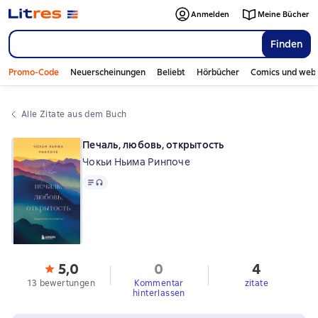
Anmelden
Meine Bücher
Finden
Promo-Code
Neuerscheinungen
Beliebt
Hörbücher
Comics und web
Alle Zitate aus dem Buch
Печаль, любовь, открытость
Чокьи Ньима Ринпоче
Text
, Audioformat verfügbar
5,0
0
4
13 bewertungen
Kommentar
zitate
hinterlassen