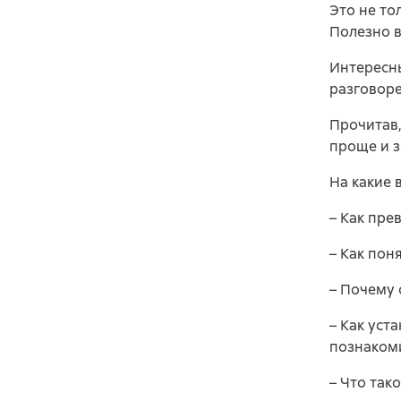
Это не то
Полезно в
Интересн
разговоре
Прочитав,
проще и з
На какие 
– Как пре
– Как пон
– Почему 
– Как уст
познаком
– Что так