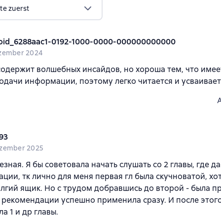
te zuerst
oid_6288aac1-0192-1000-0000-000000000000
zember 2024
содержит волшебных инсайдов, но хороша тем, что име
одачи информации, поэтому легко читается и усваивает
93
zember 2025
езная. Я бы советовала начать слушать со 2 главы, где 
ции, тк лично для меня первая гл была скучноватой, хо
олгий ящик. Но с трудом добравшись до второй - была п
 рекомендации успешно применила сразу. И после этог
а 1 и др главы.