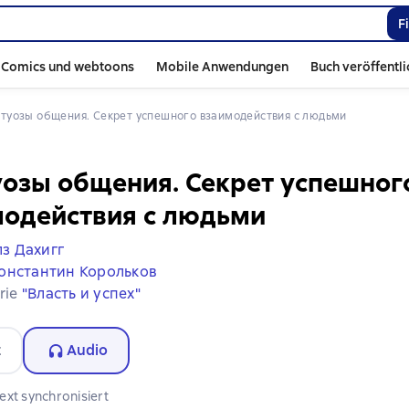
F
Comics und webtoons
Mobile Anwendungen
Buch veröffentl
ртуозы общения. Секрет успешного взаимодействия с людьми
озы общения. Секрет успешног
модействия с людьми
з Дахигг
онстантин Корольков
erie
"Власть и успех"
t
Audio
ext synchronisiert