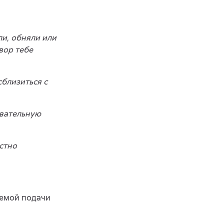
ли, обняли или
вор тебе
сблизиться с
авательную
остно
темой подачи