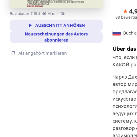
4,
Buchdauer 7 Std. 46 Min.
16+
38 bewertu
AUSSCHNITT ANHÖREN
Buch a
Neuerscheinungen des Autors
abonnieren
Über das
Als angehört markieren
Что, если
КАКОЙ ра
Чарлз Дах
автор мир
предлага
искусство
психологи
ведущих п
систему, 
разговор 
взаимоде