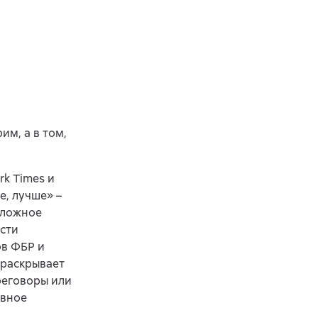
им, а в том,
rk Times и
е, лучше» –
сложное
асти
ов ФБР и
 раскрывает
реговоры или
ивное