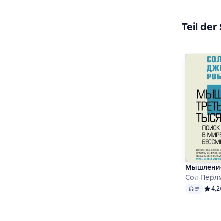
Teil der
Мышление
Сол Перлм
Audio
Средн
4,2