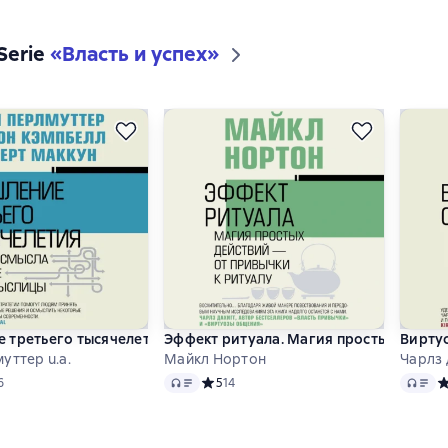
 Serie
«
Власть и успех
»
 третьего тысячелетия. Поиск смысла в мире бессмыслицы
Эффект ритуала. Магия простых действ
Вирту
уттер u.a.
Майкл Нортон
Чарлз 
Audio
Audio
ий рейтинг 4,2 на основе 6 оценок
6
Средний рейтинг 5 на основе 14 оценок
5
14
С