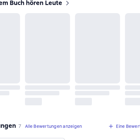
sem Buch hören Leute
ungen
,
7 Bewertungen
7
Alle Bewertungen anzeigen
Eine Bewer