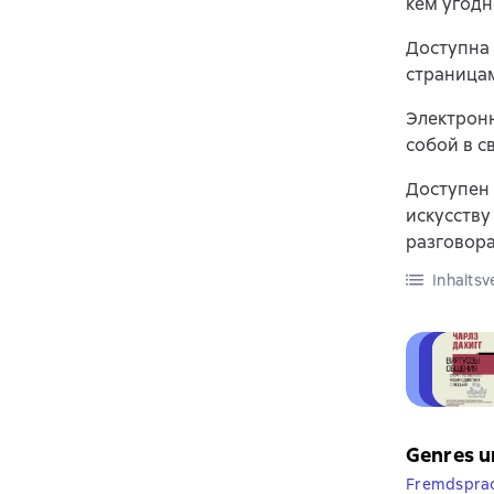
кем угодн
Доступна 
страницам
Электронн
собой в с
Доступен 
искусству
разговора
Inhaltsv
Genres u
Fremdsprac