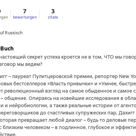
9
7
3
ngen
bewertungen
zitate
uf Russisch
 Buch
 настоящий секрет успеха кроется не в том, ЧТО мы говор
зговор мы ведем?
игг – лауреат Пулитцеровской премии, репортер New Yo
овых бестселлеров «Власть привычки» и «Умнее, быстре
ет революционный взгляд на самое обыденное и самое 
 – общение. Опираясь на новейшие исследования в обл
и и нейробиологии, а также реальные истории от агент
ереговорщиков до счастливых супружеских пар, Дахигг
которая превращает любой диалог – будь то деловые пе
с близким человеком – в подлинное, глубокое и эффект
йствие.