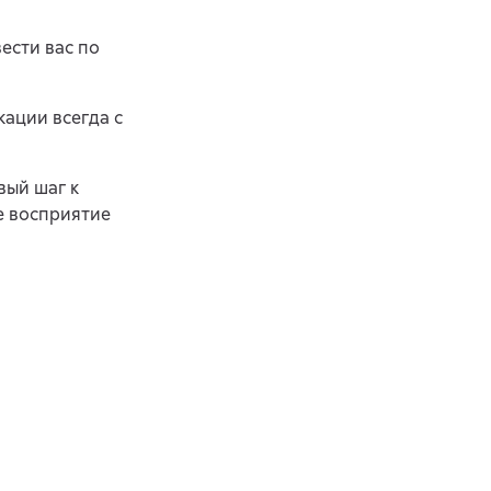
ести вас по
кации всегда с
вый шаг к
е восприятие