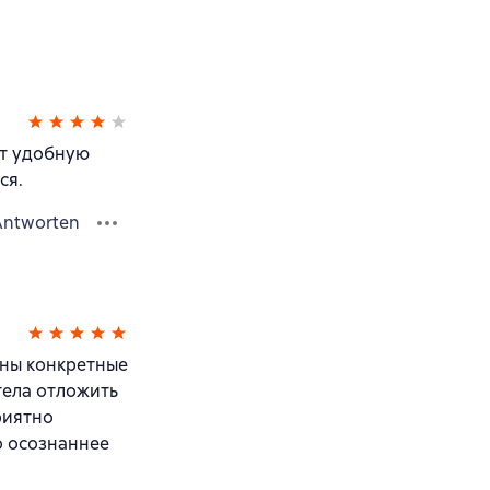
ет удобную
ся.
Antworten
даны конкретные
тела отложить
риятно
о осознаннее