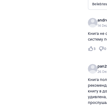
Beliebtes
andr
14 De
Книга не 
систему п
3
0
pan2
26 De
Книга пол
рекоменда
книгу в д
удивлена,
прослушал