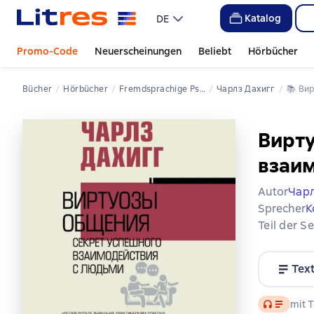
Katalog
DE
Promo-Code
Neuerscheinungen
Beliebt
Hörbücher
Bücher
Hörbücher
Fremdsprachige Psychologie
Чарлз Дахигг
📚 
Ви
Вирту
взаи
Autor
Чарл
Sprecher
К
Teil der S
Tex
Audio
mit T