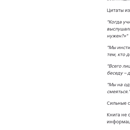
Цитаты из
"Когда уч
выслушали
нужен?»"
"Мы инсти
тем, кто 
"Всего ли
беседу – 
"Мы на од
смеяться.
Сильные с
Книга не 
информаци