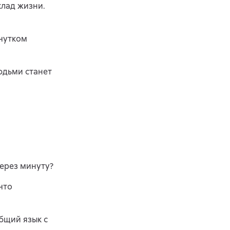
клад жизни.
чутком
юдьми станет
через минуту?
что
бщий язык с