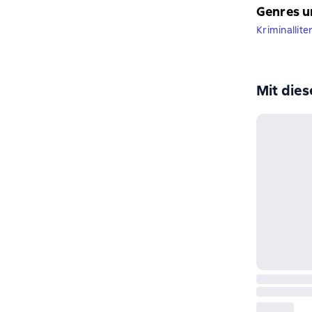
Genres u
Kriminallite
Mit die