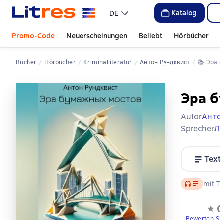
Katalog
DE
Promo-Code
Neuerscheinungen
Beliebt
Hörbücher
Bücher
Hörbücher
Kriminalliteratur
Антон Рундквист
📚 
Эр
Эра 
Autor
Анто
Sprecher
Л
Tex
Audio
mit T
Bewerten S