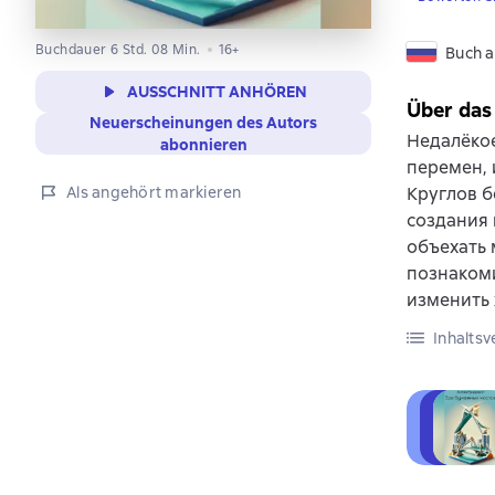
Buchdauer 6 Std. 08 Min.
16+
Buch a
AUSSCHNITT ANHÖREN
Über das
Neuerscheinungen des Autors
Недалёкое
abonnieren
перемен, 
Als angehört markieren
Круглов б
создания 
объехать 
познакоми
изменить 
Inhaltsv