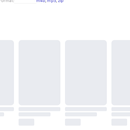
Format
:
m4b
, 
mp3
, 
zip