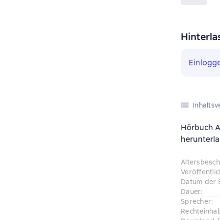
Hinterla
Einlogg
Inhaltsv
Hörbuch А
herunterla
Altersbesc
Veröffentli
Datum der 
Dauer
:
Sprecher
:
Rechteinha