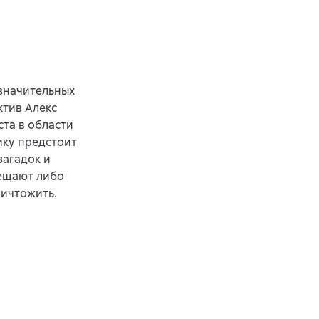
 значительных
ктив Алекс
ста в области
ику предстоит
загадок и
бещают либо
ничтожить.