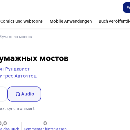
F
Comics und webtoons
Mobile Anwendungen
Buch veröffentl
а бумажных мостов
бумажных мостов
н Рундквист
итрес Авточтец
t
Audio
ext synchronisiert
0,0
0
ie das Buch
Kommentar hinterlassen