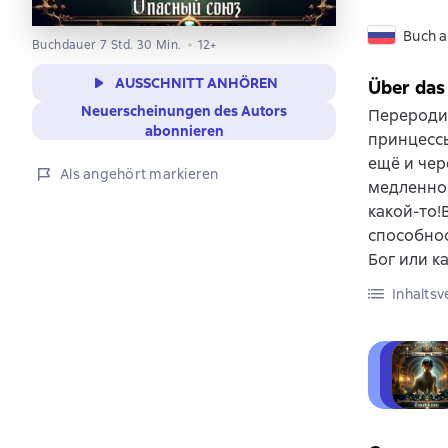
Buch a
Buchdauer 7 Std. 30 Min.
12+
AUSSCHNITT ANHÖREN
Über das
Neuerscheinungen des Autors
Переродит
abonnieren
принцессы
ещё и чер
Als angehört markieren
медленно 
какой-то!
способнос
Бог или к
Inhaltsv