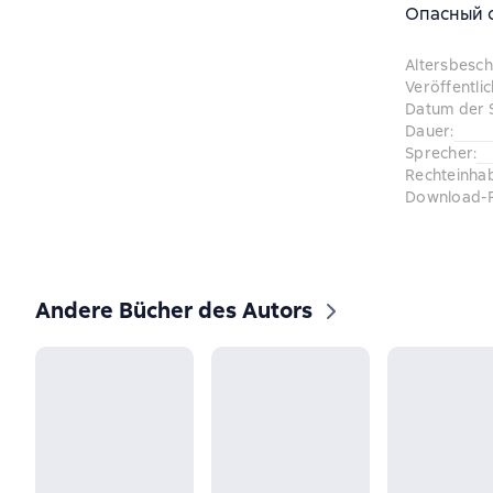
Опасный с
Altersbesc
Veröffentli
Datum der 
Dauer
:
Sprecher
:
Rechteinha
Download-
Andere Bücher des Autors