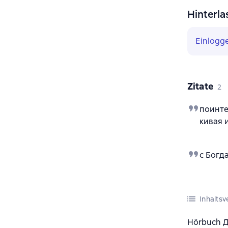
Hinterla
Einlogg
Zitate
2
поинте
кивая 
с Богд
Inhaltsv
Hörbuch Д