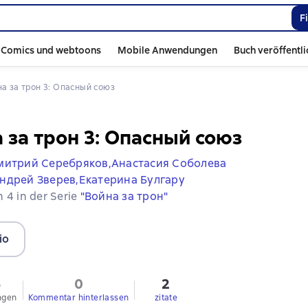
F
Comics und webtoons
Mobile Anwendungen
Buch veröffentl
йна за трон 3: Опасный союз
 за трон 3: Опасный союз
митрий Серебряков,
Анастасия Соболева
ндрей Зверев,
Екатерина Булгару
 4 in der Serie
"Война за трон"
io
5
0
2
ngen
Kommentar hinterlassen
zitate