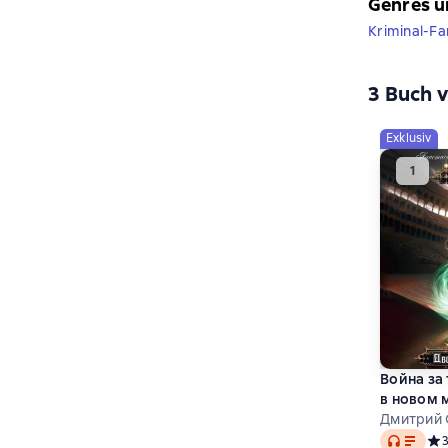
Genres u
Kriminal-Fa
3 Buch v
Exklusiv
Война за
в новом 
Дмитрий 
Audio
Сре
3