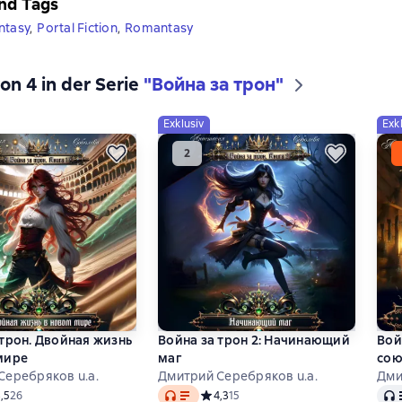
nd Tags
ntasy
,
Portal Fiction
,
Romantasy
on 4 in der Serie
"Война за трон"
Exklusiv
Exk
 трон. Двойная жизнь
Война за трон 2: Начинающий
Вой
мире
маг
сою
Серебряков u.a.
Дмитрий Серебряков u.a.
Дми
Audio
Audi
дний рейтинг 3,5 на основе 26 оценок
,5
26
Средний рейтинг 4,3 на основе 15 оц
4,3
15