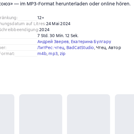
оюз» — im MP3-Format herunterladen oder online hören.
hränkung
:
12+
chungsdatum auf Litres
:
24 Mai 2024
Schreibbeendigung
:
2024
7 Std. 30 Min. 12 Sek.
Андрей Зверев
,
Екатерина Булгару
ber
:
ЛитРес: чтец
, 
BadCatStudio
, 
Чтец
, 
Автор
Format
:
m4b
, 
mp3
, 
zip