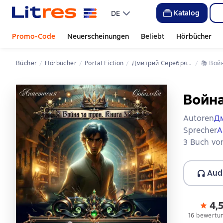
Katalog
DE
Promo-Code
Neuerscheinungen
Beliebt
Hörbücher
Bücher
Hörbücher
Portal Fiction
Дмитрий Серебряков
📚 
Во
Война
Autoren
Д
Sprecher
А
3 Buch von
Aud
4,
16 bewertu