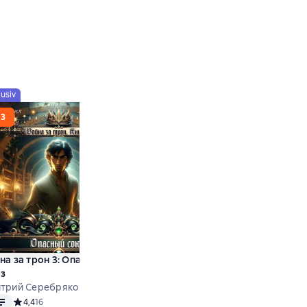
lusiv
Exklusiv
на за трон 3: Опасный
Война за трон 5: Шах и мат.
з
Часть 1
трий Серебряков u.a.
Дмитрий Серебряков u.a.
o
Audio
енок
Средний рейтинг 4,4 на основе 16 оценок
4,4
16
Средний рейтинг 3,7 на основе
3,7
12