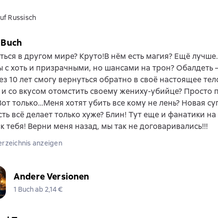
uf Russisch
 Buch
ься в другом мире? Круто!В нём есть магия? Ещё лучше.
 с хоть и призрачными, но шансами на трон? Обалдеть –
ез 10 лет смогу вернуться обратно в своё настоящее тело
и со вкусом отомстить своему жениху-убийце? Просто 
Вот только…Меня хотят убить все кому не лень? Новая с
ть всё делает только хуже? Блин! Тут еще и фанатики на 
ак тебя! Верни меня назад, мы так не договаривались!!!
erzeichnis anzeigen
Andere Versionen
1 Buch ab 2,14 €