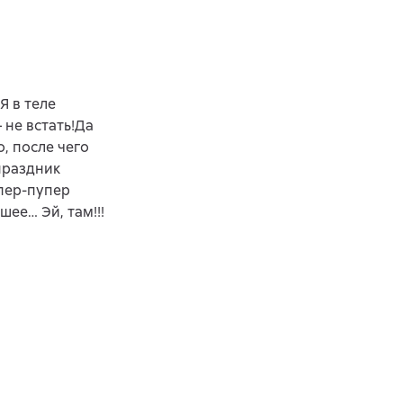
Я в теле
 не встать!Да
, после чего
праздник
упер-пупер
шее… Эй, там!!!