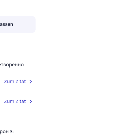
lassen
летворённо
Zum Zitat
Zum Zitat
рон 3: