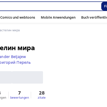
F
Comics und webtoons
Mobile Anwendungen
Buch veröffentl
ластелин мира
телин мира
ander Beljajew
ригорий Перель
8
7
28
ngen
bewertungen
zitate