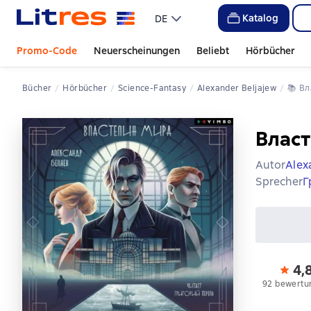
Katalog
DE
Promo-Code
Neuerscheinungen
Beliebt
Hörbücher
Bücher
Hörbücher
Science-Fantasy
Alexander Beljajew
📚 
В
Влас
Autor
Alex
Sprecher
Г
4,
92 bewertu