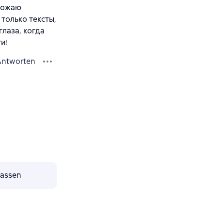
Обожаю
только тексты,
лаза, когда
и!
Antworten
lassen