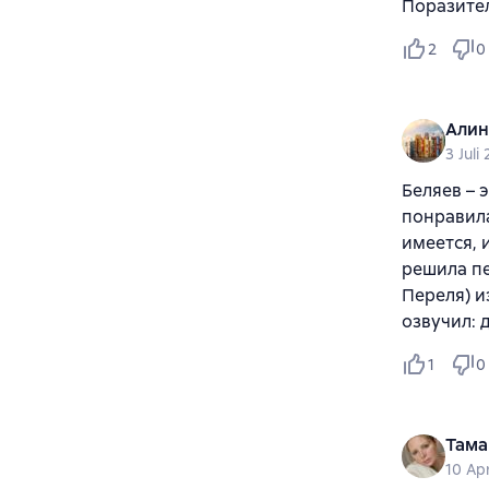
Поразител
2
0
Алин
3 Juli
Беляев – 
понравила
имеется, 
решила пе
Переля) и
озвучил: 
1
0
Тама
10 Apr