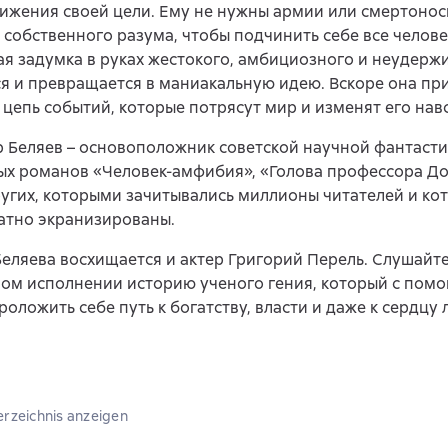
ижения своей цели. Ему не нужны армии или смертонос
 собственного разума, чтобы подчинить себе все челове
я задумка в руках жестокого, амбициозного и неудерж
я и превращается в маниакальную идею. Вскоре она пр
цепь событий, которые потрясут мир и изменят его нав
 Беляев – основоположник советской научной фантасти
ых романов «Человек-амфибия», «Голова профессора До
угих, которыми зачитывались миллионы читателей и ко
атно экранизированы.
еляева восхищается и актер Григорий Перель. Слушайте
ом исполнении историю ученого гения, который с пом
роложить себе путь к богатству, власти и даже к сердц
erzeichnis anzeigen