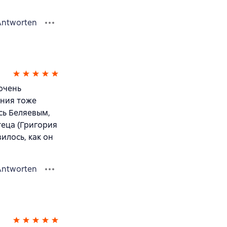
Antworten
 очень
иния тоже
сь Беляевым,
теца (Григория
илось, как он
Antworten