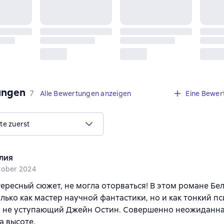
ungen
,
7 Bewertungen
7
Alle Bewertungen anzeigen
Eine Bewer
te zuerst
лия
tober 2024
ересный сюжет, не могла оторваться! В этом романе Бе
олько как мастер научной фантастики, но и как тонкий пс
, не уступающий Джейн Остин. Совершенно неожиданная
а высоте.