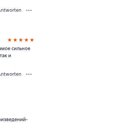
Antworten
самое сильное
так и
Antworten
оизведений-