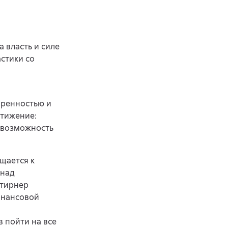
 власть и силе
стики со
ренностью и
стижение:
– возможность
щается к
 над
Штирнер
инансовой
 пойти на все