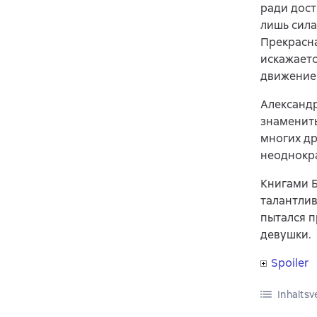
ради дост
лишь сила
Прекрасна
искажаетс
движение 
Александр
знаменит
многих др
неоднокр
Книгами Б
талантлив
пытался п
девушки.
Spoiler
Inhaltsv