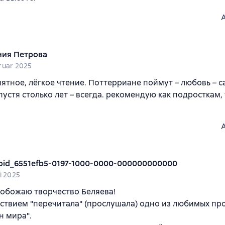
ния Петрова
ruar 2025
ятное, лёгкое чтение. Поттерриане поймут – любовь – 
пустя столько лет – всегда. рекомендую как подросткам, 
.
oid_6551efb5-0197-1000-0000-000000000000
i 2025
 обожаю творчество Беляева!
ствием "перечитала" (прослушала) одно из любимых пр
н мира".