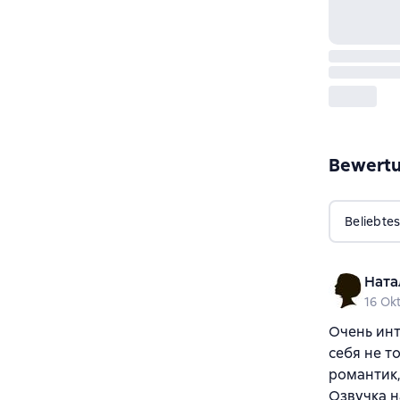
Bewert
Beliebtes
Ната
16 Ok
Очень инт
себя не т
романтик
Озвучка н