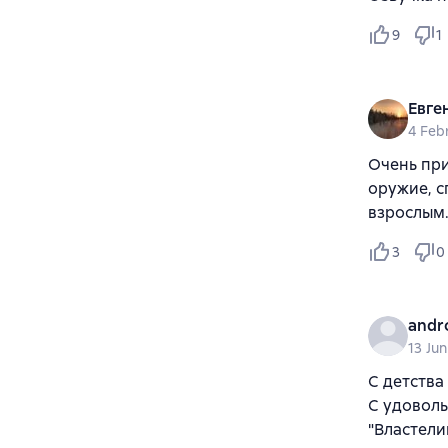
9
1
Евге
4 Feb
Очень при
оружие, с
взрослым
3
0
andr
13 Jun
С детства
С удоволь
"Властели