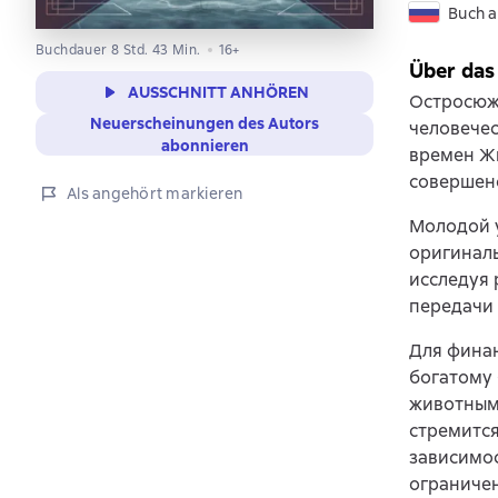
Buch a
Buchdauer 8 Std. 43 Min.
16+
Über das
AUSSCHNITT ANHÖREN
Остросюже
Neuerscheinungen des Autors
человечес
abonnieren
времен Жю
совершен
Als angehört markieren
Молодой 
оригиналь
исследуя 
передачи 
Для фина
богатому 
животным
стремится
зависимос
ограничен