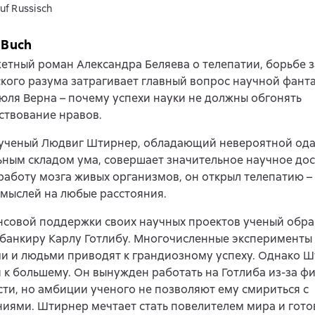
uf Russisch
 Buch
тный роман Александра Беляева о телепатии, борьбе за
кого разума затрагивает главный вопрос научной фанта
ля Верна – почему успехи науки не должны обгонять
ствование нравов.
ученый Людвиг Штирнер, обладающий невероятной ода
ным складом ума, совершает значительное научное до
работу мозга живых организмов, он открыл телепатию 
мыслей на любые расстояния.
нсовой поддержки своих научных проектов ученый обра
банкиру Карлу Готлибу. Многочисленные эксперименты
и и людьми приводят к грандиозному успеху. Однако 
 к большему. Он вынужден работать на Готлиба из-за ф
ти, но амбиции ученого не позволяют ему смириться с
иями. Штирнер мечтает стать повелителем мира и готов