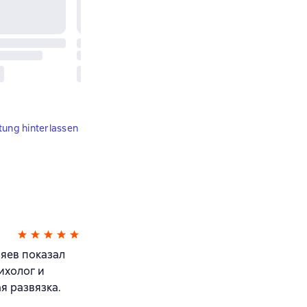
tung hinterlassen
ляев показал
ихолог и
 развязка.