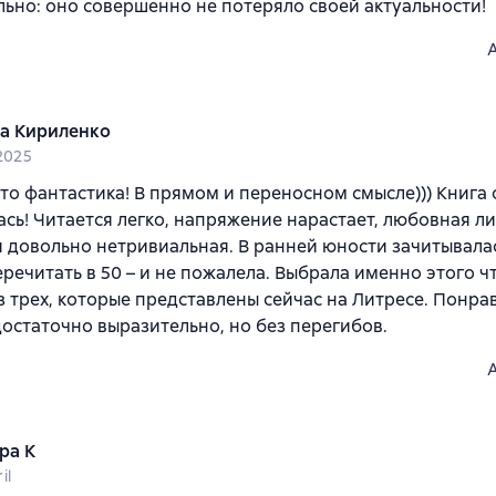
ьно: оно совершенно не потеряло своей актуальности!
а Кириленко
 2025
это фантастика! В прямом и переносном смысле))) Книга
сь! Читается легко, напряжение нарастает, любовная л
и довольно нетривиальная. В ранней юности зачитывала
речитать в 50 – и не пожалела. Выбрала именно этого ч
з трех, которые представлены сейчас на Литресе. Понрав
достаточно выразительно, но без перегибов.
ра К
il