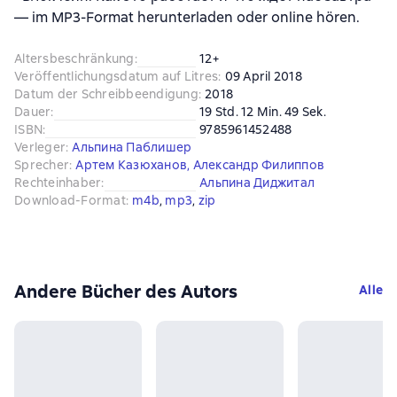
— im MP3-Format herunterladen oder online hören.
Altersbeschränkung
:
12+
Veröffentlichungsdatum auf Litres
:
09 April 2018
Datum der Schreibbeendigung
:
2018
Dauer
:
19 Std. 12 Min. 49 Sek.
ISBN
:
9785961452488
Verleger
:
Альпина Паблишер
Sprecher
:
Артем Казюханов
,
Александр Филиппов
Rechteinhaber
:
Альпина Диджитал
Download-Format
:
m4b
, 
mp3
, 
zip
Andere Bücher des Autors
Alle