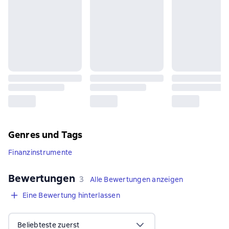
Genres und Tags
Finanzinstrumente
Bewertungen
,
3 Bewertungen
3
Alle Bewertungen anzeigen
Eine Bewertung hinterlassen
Beliebteste zuerst