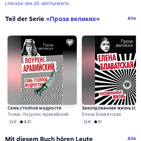
Literatur des 20. Jahrhunderts
Teil der Serie
«
Проза великих
»
Alle
Семь столпов мудрости
Заколдованная жизнь (сб
Томас Лоуренс Аравийский
Елена Блаватская
Audio
Audio
Средний рейтинг 4,2 на основе 5 оценок
4,2
5
Средний рейтинг 5 на ос
5
1
Mit diesem Buch hören Leute
Alle