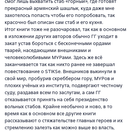
смог лишь выхватить стаб «горный», где готовят
прекрасный армянский шашлык, куда даже мне
захотелось попасть чтобы его попробовать, так
красочно был описан сам стаб и его кухня.
Итог книги тоже не разочаровал, так как в основном
в изложении других авторов обычно ГГ уходит в
закат устав бороться с бесконечными ордами
тварей, наседающими внешниками и
человеколюбивыми МУРами. Здесь же всё
заканчивается так как никто ранее не завершал
повествование о STIKSе. Внешников выкинули в
свой мир, пробурив скреббером гору, МУРов и
плохих учёных из института, подвергают честному
суду, раздавая всем по заслугам, а сам ГГ
отказывается принять на себя президенство
вольных стабов. Крайне необычно и ново, в то
время как в основном все другие книги
рассказывают о стяжательстве главных героев и их
стремлению залезть как можно выше во власть,