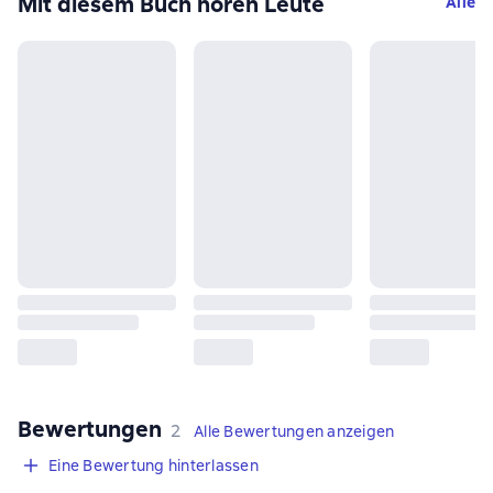
Mit diesem Buch hören Leute
Alle
Bewertungen
,
2 Bewertungen
2
Alle Bewertungen anzeigen
Eine Bewertung hinterlassen