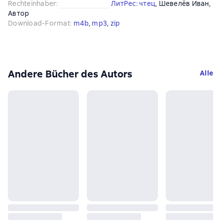
Rechteinhaber
:
ЛитРес: чтец
, 
Шевелёв Иван
, 
Автор
Download-Format
:
m4b
, 
mp3
, 
zip
Andere Bücher des Autors
Alle