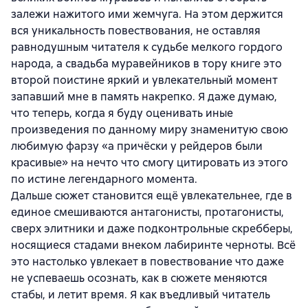
залежи нажитого ими жемчуга. На этом держится
вся уникальность повествования, не оставляя
равнодушным читателя к судьбе мелкого гордого
народа, а свадьба муравейников в тору книге это
второй поистине яркий и увлекательный момент
запавший мне в память накрепко. Я даже думаю,
что теперь, когда я буду оценивать иные
произведения по данному миру знаменитую свою
любимую фарзу «а причёски у рейдеров были
красивые» на нечто что смогу цитировать из этого
по истине легендарного момента.
Дальше сюжет становится ещё увлекательнее, где в
единое смешиваются антагонисты, протагонисты,
сверх элитники и даже подконтрольные скребберы,
носящиеся стадами внеком лабиринте черноты. Всё
это настолько увлекает в повествование что даже
не успеваешь осознать, как в сюжете меняются
стабы, и летит время. Я как въедливый читатель