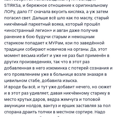
STIRKSa, и бережное отношение к оригинальному
ЛОРу, дало ГГ сначала вкусить кисляка, а уж затем
погасил свет. Дальше всё шло как по маслу, старый
никчёмный паркетный вояка, который прошёл
«иностранный легион» и авган даже получив
ранение в бою будучи старым и немощным
стариком попадает к МУРам, кои по заведённой
традиции собирают новичков на органы. Да, этот
момент весьма избит и уже не раз был применён в
других произведениях, так что в этот раз
добавленная в него изюминка с потерей сознания и
его проявлением уже в больнице возле знахаря в
цивильном стабе, добавила изыска.
И вроде бы всё, и тут уже добавит нечего, но сюжет
и в этот раз удивляет, давая никчёмному старику в
место крутых даров, ведра жемчуга и топовой
амуниции нолдов, вантуз и ершик заставляя за пол
спорана драить толчки в местном сортире. Надо