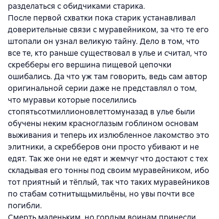
разделаться с обидчиками старика.
После первой схватки пока старик устанавливал
доверительные связи с муравейником, за что те его
штопали он узнал великую тайну. Дело в том, что
все те, кто раньше существовал в улье и считал, что
скребберы его вершина пищевой цепочки
ошибались. Да что уж там говорить, ведь сам автор
оригинальной серии даже не представлял о том,
что муравьи которые поселились
стопятьсотмиллионовлеттомуназад в улье были
обучены неким красноглазым гоблином основам
выживания и теперь их излюбленное лакомство это
элитники, а скребберов они просто убивают и не
едят. Так же они не едят и жемчуг что достают с тех
складывая его тонны под своим муравейником, ибо
тот приятный и тёплый, так что таких муравейников
по стабам сотнитыщьмильёны, но увы почти все
погибли.
Смерть маленьким, но гордым воинам принесли