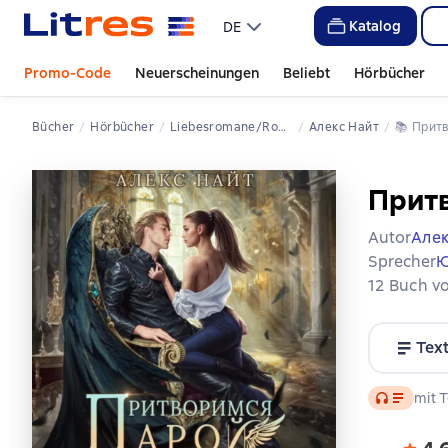
Katalog
DE
Promo-Code
Neuerscheinungen
Beliebt
Hörbücher
Bücher
Hörbücher
Liebesromane/Romanliteratur
Алекс Найт
📚 
Прит
Притв
Autor
Алек
Sprecher
Ю
12 Buch vo
Tex
Audio
mit T