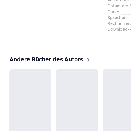
Veröffentli
Datum der 
Dauer
:
Sprecher
:
Rechteinha
Download-
Andere Bücher des Autors