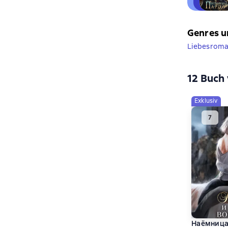
Genres u
Liebesroma
12 Buch 
Exklusiv
Наёмница