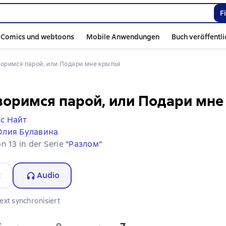
F
Comics und webtoons
Mobile Anwendungen
Buch veröffentl
воримся парой, или Подари мне крылья
оримся парой, или Подари мне
с Найт
лия Булавина
n 13 in der Serie
"Разлом"
t
Audio
ext synchronisiert