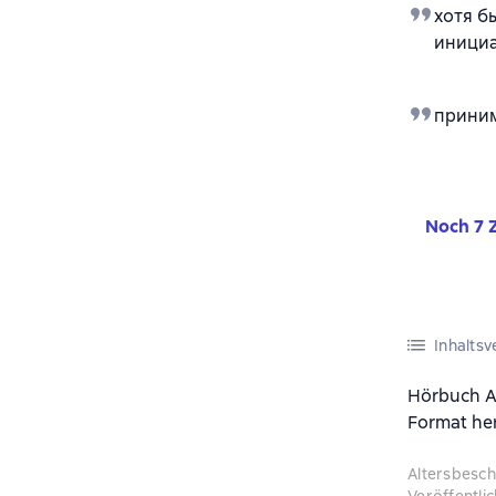
хотя б
инициа
приним
Noch 7 Z
Inhaltsv
Hörbuch А
Format her
Altersbesc