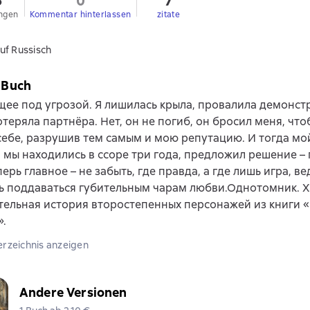
6
0
7
ngen
Kommentar hinterlassen
zitate
uf Russisch
 Buch
ее под угрозой. Я лишилась крыла, провалила демонс
отеряла партнёра. Нет, он не погиб, он бросил меня, чт
ебе, разрушив тем самым и мою репутацию. И тогда мой
 мы находились в ссоре три года, предложил решение –
ерь главное – не забыть, где правда, а где лишь игра, ве
 поддаваться губительным чарам любви.Однотомник. Х
ельная история второстепенных персонажей из книги 
».
erzeichnis anzeigen
Andere Versionen