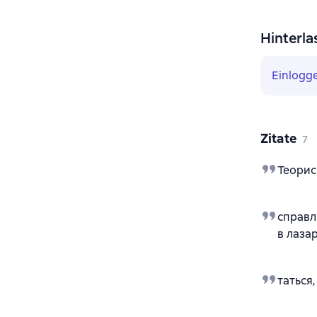
Hinterla
Einlogg
Zitate
7
Теорис
справл
в лаза
таться,