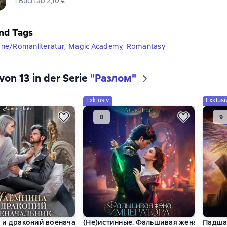
1 Buch ab 2,10 €
nd Tags
ne/Romanliteratur
,
Magic Academy
,
Romantasy
von 13 in der Serie
"Разлом"
Exklusiv
Exklusi
 и драконий военачальник
(Не)истинные. Фальшивая жена импер
Падшая