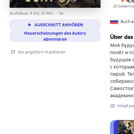
4,
26 bewertu
Buchdauer 4 Std. 25 Min.
16+
Buch a
AUSSCHNITT ANHÖREN
Neuerscheinungen des Autors
Über das
abonnieren
Моё будущ
Als angehört markieren
полёт и п
будущее с
с которым
парой. Теп
собираюсь
Самостоят
академии
Inhaltsv