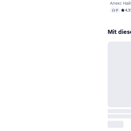
Алекс Най
Audio
Средн
4,3
Mit die