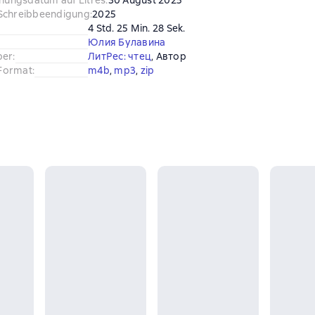
chungsdatum auf Litres
:
30 August 2025
Schreibbeendigung
:
2025
4 Std. 25 Min. 28 Sek.
Юлия Булавина
ber
:
ЛитРес: чтец
, 
Автор
Format
:
m4b
, 
mp3
, 
zip