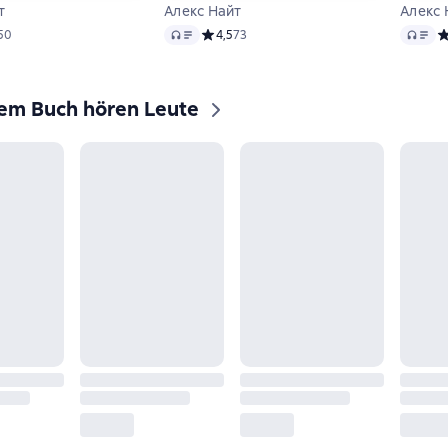
т
Алекс Найт
Алекс 
Audio
Audio
ий рейтинг 4,3 на основе 50 оценок
50
Средний рейтинг 4,5 на основе 73 оцено
4,5
73
С
sem Buch hören Leute