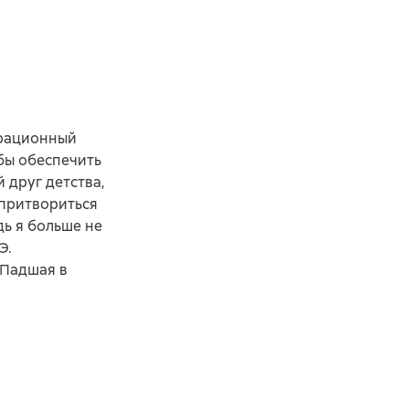
трационный
обы обеспечить
 друг детства,
 притвориться
дь я больше не
Э.
«Падшая в