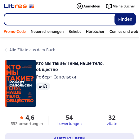
Anmelden
Meine Bücher
Finden
Promo-Code
Neuerscheinungen
Beliebt
Hörbücher
Comics und web
Alle Zitate aus dem Buch
Кто мы такие? Гены, наше тело,
общество
Роберт Сапольски
Text
, Audioformat verfügbar
4,6
54
32
552 bewertungen
bewertungen
zitate
AUSZUG LESEN