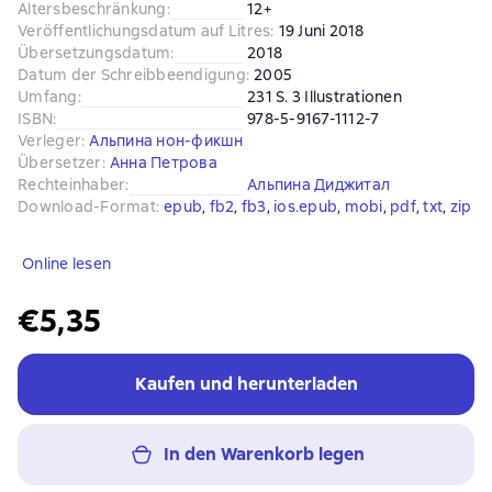
Altersbeschränkung
:
12+
Veröffentlichungsdatum auf Litres
:
19 Juni 2018
Übersetzungsdatum
:
2018
Datum der Schreibbeendigung
:
2005
Umfang
:
231 S. 3 Illustrationen
ISBN
:
978-5-9167-1112-7
Verleger
:
Альпина нон-фикшн
Übersetzer
:
Анна Петрова
Rechteinhaber
:
Альпина Диджитал
Download-Format
:
epub
, 
fb2
, 
fb3
, 
ios.epub
, 
mobi
, 
pdf
, 
txt
, 
zip
Online lesen
€5,35
Kaufen und herunterladen
In den Warenkorb legen