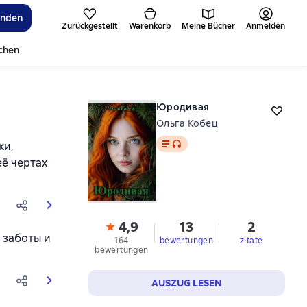
inden
Zurückgestellt
Warenkorb
Meine Bücher
Anmelden
ichen
Юродивая
Ольга Кобец
Text
, Audioformat verfügbar
ки,
её чертах
4,9
13
2
 заботы и
164
bewertungen
zitate
bewertungen
AUSZUG LESEN