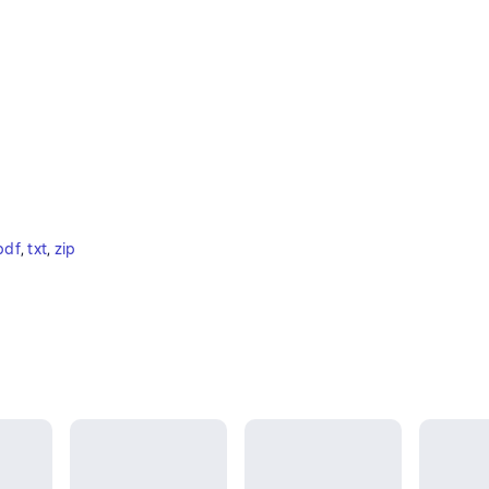
pdf
, 
txt
, 
zip