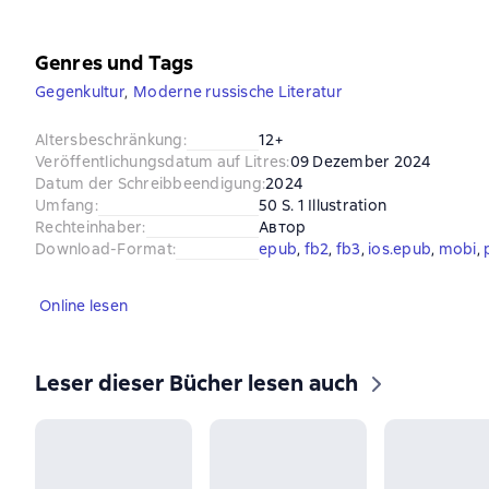
Genres und Tags
Gegenkultur
,
Moderne russische Literatur
Altersbeschränkung
:
12+
Veröffentlichungsdatum auf Litres
:
09 Dezember 2024
Datum der Schreibbeendigung
:
2024
Umfang
:
50 S. 1 Illustration
Rechteinhaber
:
Автор
Download-Format
:
epub
, 
fb2
, 
fb3
, 
ios.epub
, 
mobi
, 
Online lesen
Leser dieser Bücher lesen auch