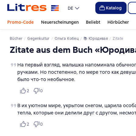
Katalog
DE
Promo-Code
Neuerscheinungen
Beliebt
Hörbücher
Bücher
Gegenkultur
Ольга Кобец
📚 
Юродивая
Zitate
Zitate aus dem Buch «Юродив
На первый взгляд, малышка напоминала обычного
ручками. Но постепенно, по мере того как девуш
было что-то необычное.
2
0
В их уютном мире, укрытом снегом, царила особа
тепла, которые они делили друг с другом, несмот
2
0