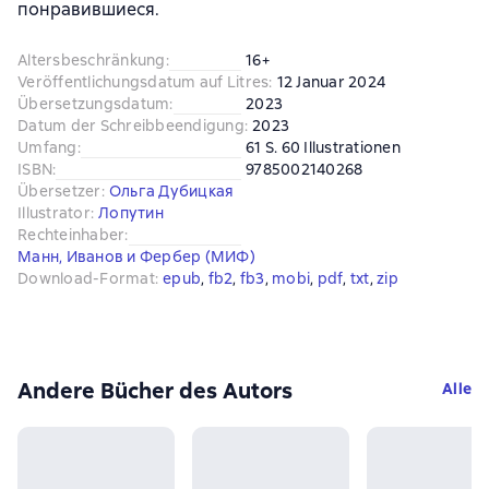
понравившиеся.
Altersbeschränkung
:
16+
Veröffentlichungsdatum auf Litres
:
12 Januar 2024
Übersetzungsdatum
:
2023
Datum der Schreibbeendigung
:
2023
Umfang
:
61 S. 60 Illustrationen
ISBN
:
9785002140268
Übersetzer
:
Ольга Дубицкая
Illustrator
:
Лопутин
Rechteinhaber
:
Манн, Иванов и Фербер (МИФ)
Download-Format
:
epub
, 
fb2
, 
fb3
, 
mobi
, 
pdf
, 
txt
, 
zip
Andere Bücher des Autors
Alle