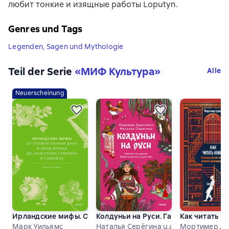
любит тонкие и изящные работы Loputyn.
Genres und Tags
Legenden, Sagen und Mythologie
Teil der Serie
«
МИФ Культура
»
Alle
Neuerscheinung
Ирландские мифы. От Племен Богини Дану и Кром Круаха 
Колдуньи на Руси. Гадания на куриц
Как читать к
Марк Уильямс
Наталья Серёгина u.a.
Мортимер Ад