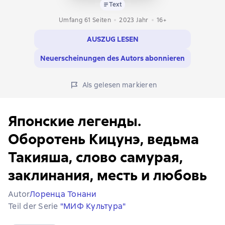
Text
Umfang 61 Seiten
2023
Jahr
16+
AUSZUG LESEN
Neuerscheinungen des Autors abonnieren
Als gelesen markieren
Японские легенды.
Оборотень Кицунэ, ведьма
Такияша, слово самурая,
заклинания, месть и любовь
Autor
Лоренца Тонани
Teil der Serie
"МИФ Культура"