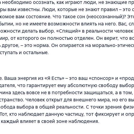
необходимо осознать, как играют люди, не знающие пр
ры вам известны. Люди, которые не знают правил – это 
комое вам состояние. Что такое сон (неосознанный)? Эт
бытии, но не имеете возможности влиять на него. Вас, с
можности делать выбор. «Спящий» в реальности человек
мир, от которого он полностью отделен. Он верит, что в
ть другое, – это норма. Он опирается на морально-этиче
ступать и остальные.
 Ваша энергия из «Я Есть» – это ваш «спонсор» и «про
дателя, что гарантирует ему абсолютную свободу выбор
ина здесь вовсе не в потребности защищаться, а в том,
странство. Человек открыт для внешнего мира, но его в
вобода выбора в общей реальности. С точки зрения физи
 Тот, кто наблюдает данную частицу, тот фиксирует и оп
о каждый влияет в своей зоне наблюдения.