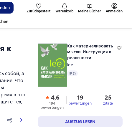
inden
Zurückgestellt
Warenkorb
Meine Bücher
Anmelden
ichen
я к
Как материализовать
мысли. Инструкция к
реальности
lee
ь собой, а
Text
, Audioformat verfügbar
мание. Что
вы
время в это
4,6
19
25
ищите тех,
194
bewertungen
zitate
bewertungen
AUSZUG LESEN