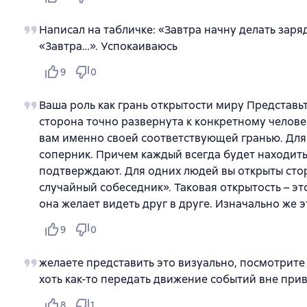
Написал на табличке: «Завтра начну делать заряд
«Завтра…». Успокаиваюсь
9
0
Ваша роль как грань открытости миру Представьт
сторона точно развернута к конкретному человеку
вам именно своей соответствующей гранью. Для
соперник. Причем каждый всегда будет находить 
подтверждают. Для одних людей вы открыты сторо
случайный собеседник». Таковая открытость – эт
она желает видеть друг в друге. Изначально же э
9
0
желаете представить это визуально, посмотрите
хоть как-то передать движение событий вне прив
8
1