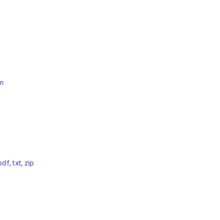
um
pdf
, 
txt
, 
zip