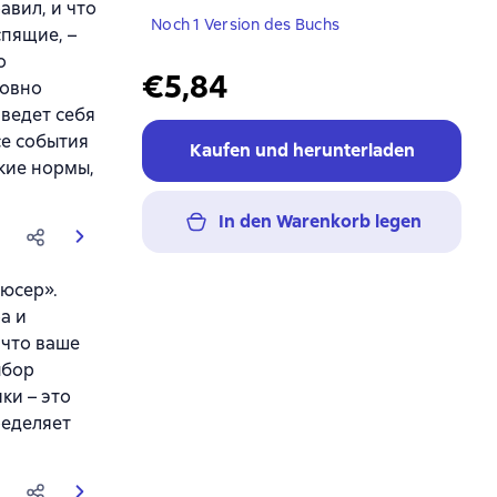
авил, и что
Noch 1 Version des Buchs
спящие, –
о
€5,84
ловно
 ведет себя
се события
Kaufen und herunterladen
ские нормы,
In den Warenkorb legen
дюсер».
а и
 что ваше
ыбор
ки – это
ределяет