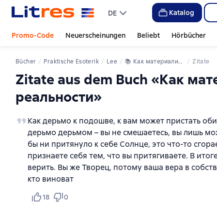
Katalog
DE
Promo-Code
Neuerscheinungen
Beliebt
Hörbücher
Bücher
Praktische Esoterik
lee
📚 
Как материализовать мысли. Инструкция к реальности
Zitate
Zitate aus dem Buch «Как ма
реальности»
Как дерьмо к подошве, к вам может пристать оби
дерьмо дерьмом – вы не смешаетесь, вы лишь мо
бы ни притянуло к себе Солнце, это что-то сгора
признаете себя тем, что вы притягиваете. В ито
верить. Вы же Творец, потому ваша вера в собств
кто виноват
18
0