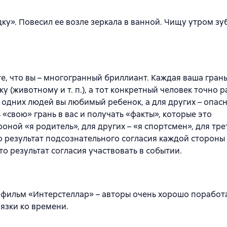
ку». Повесил ее возле зеркала в ванной. Чищу утром зу
е, что вы – многогранный бриллиант. Каждая ваша гран
 (животному и т. п.), а тот конкретный человек точно р
 одних людей вы любимый ребенок, а для других – опас
«свою» грань в вас и получать «факты», которые это
ной «я родитель», для других – «я спортсмен», для трет
о результат подсознательного согласия каждой стороны 
то результат согласия участвовать в событии.
 фильм «Интерстеллар» – авторы очень хорошо поработ
язки ко времени.