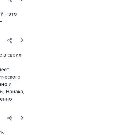
й – это
–
е в своих
меет
ического
ено и
ы, Нанака,
ненно
ть