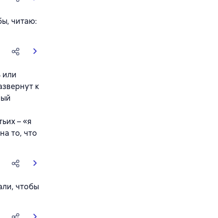
бы, читаю:
ь или
азвернут к
ный
ьих – «я
на то, что
али, чтобы