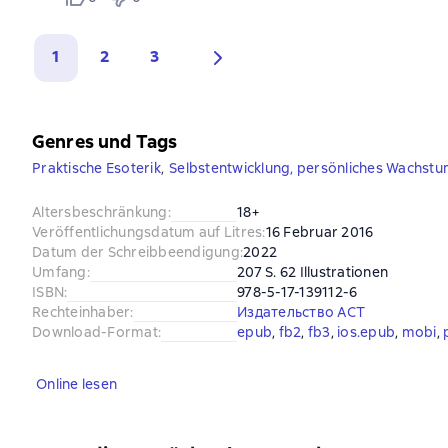
1
2
3
Genres und Tags
Praktische Esoterik
,
Selbstentwicklung, persönliches Wachst
Altersbeschränkung
:
18+
Veröffentlichungsdatum auf Litres
:
16 Februar 2016
Datum der Schreibbeendigung
:
2022
Umfang
:
207 S. 62 Illustrationen
ISBN
:
978-5-17-139112-6
Rechteinhaber
:
Издательство АСТ
Download-Format
:
epub
, 
fb2
, 
fb3
, 
ios.epub
, 
mobi
, 
Online lesen