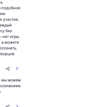
ть
ы подобное
лее
о участия.
Каждый
есу без
 нет игры.
, а можете
осознать,
Творцов.
ь мы можем
у сознанием
х