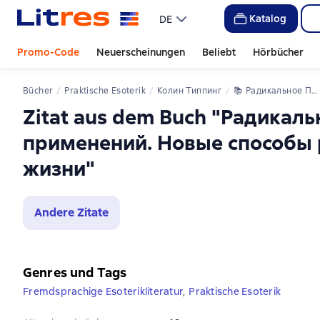
Katalog
DE
Promo-Code
Neuerscheinungen
Beliebt
Hörbücher
Bücher
Praktische Esoterik
Колин Типпинг
📚 
Радикальное Прощение. 25 практических применений. Новые способы решения проблем повседневной жизни
Zitat aus dem Buch "Радикал
применений. Новые способы
жизни"
Andere Zitate
Genres und Tags
Fremdsprachige Esoterikliteratur
,
Praktische Esoterik