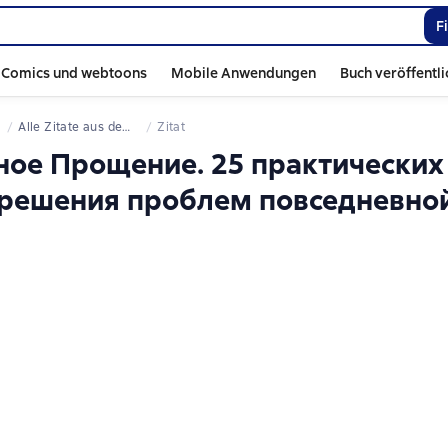
F
Comics und webtoons
Mobile Anwendungen
Buch veröffentl
Alle Zitate aus dem Buch
Zitat
ьное Прощение. 25 практических
 решения проблем повседневно