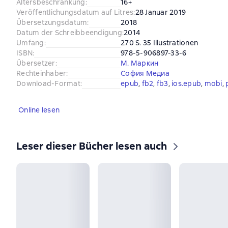
Altersbeschränkung
:
16+
Veröffentlichungsdatum auf Litres
:
28 Januar 2019
Übersetzungsdatum
:
2018
Datum der Schreibbeendigung
:
2014
Umfang
:
270 S. 35 Illustrationen
ISBN
:
978-5-906897-33-6
Übersetzer
:
М. Маркин
Rechteinhaber
:
София Медиа
Download-Format
:
epub
, 
fb2
, 
fb3
, 
ios.epub
, 
mobi
, 
Online lesen
Leser dieser Bücher lesen auch