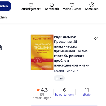
inden
Zurückgestellt
Warenkorb
Meine Bücher
Anmelden
ichen
Радикальное
Прощение. 25
й
практических
применений. Новые
способы решения
проблем
повседневной жизни
Колин Типпинг
Text
, Audioformat verfügbar
4,3
6
11
151
bewertungen
zitate
bewertungen