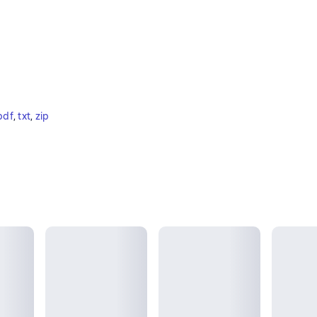
pdf
, 
txt
, 
zip