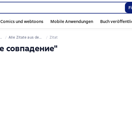
F
Comics und webtoons
Mobile Anwendungen
Buch veröffentl
Alle Zitate aus dem Buch
Zitat
ое совпадение"