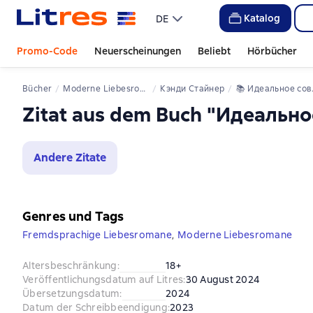
Katalog
DE
Promo-Code
Neuerscheinungen
Beliebt
Hörbücher
Bücher
Moderne Liebesromane
Кэнди Стайнер
📚 
Идеальное совпадение
Zitat aus dem Buch "Идеальн
Andere Zitate
Genres und Tags
Fremdsprachige Liebesromane
,
Moderne Liebesromane
Altersbeschränkung
:
18+
Veröffentlichungsdatum auf Litres
:
30 August 2024
Übersetzungsdatum
:
2024
Datum der Schreibbeendigung
:
2023