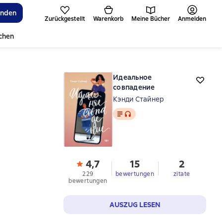
inden
Zurückgestellt
Warenkorb
Meine Bücher
Anmelden
ichen
Идеальное
совпадение
Кэнди Стайнер
Text
, Audioformat verfügbar
4,7
15
2
229
bewertungen
zitate
bewertungen
AUSZUG LESEN