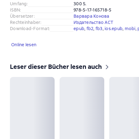
Umfang
:
300 S.
ISBN
:
978-5-17-165718-5
Übersetzer
:
Варвара Конова
Rechteinhaber
:
Издательство АСТ
Download-Format
:
epub
, 
fb2
, 
fb3
, 
ios.epub
, 
mobi
, 
Online lesen
Leser dieser Bücher lesen auch