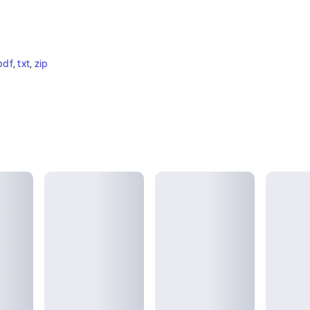
pdf
, 
txt
, 
zip