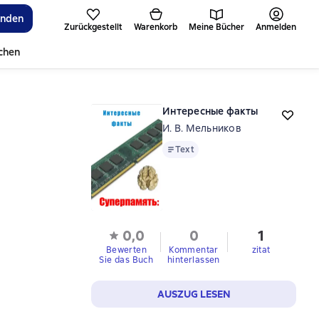
inden
Zurückgestellt
Warenkorb
Meine Bücher
Anmelden
ichen
Интересные факты
И. В. Мельников
Text
Text
0,0
0
1
Bewerten
Kommentar
zitat
Sie das Buch
hinterlassen
AUSZUG LESEN