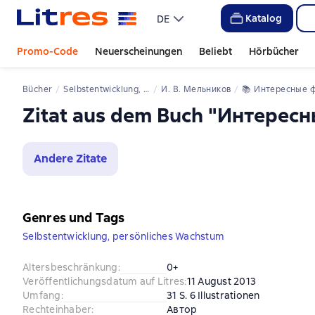
Katalog
DE
Promo-Code
Neuerscheinungen
Beliebt
Hörbücher
Bücher
Selbstentwicklung, persönliches Wachstum
И. В. Мельников
📚 
Интересные фак
Zitat aus dem Buch "Интерес
Andere Zitate
Genres und Tags
Selbstentwicklung, persönliches Wachstum
Altersbeschränkung
:
0+
Veröffentlichungsdatum auf Litres
:
11 August 2013
Umfang
:
31 S. 6 Illustrationen
Rechteinhaber
:
Автор