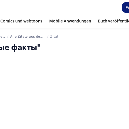
F
Comics und webtoons
Mobile Anwendungen
Buch veröffentl
ты
Alle Zitate aus dem Buch
Zitat
ные факты"