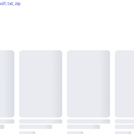
pdf
, 
txt
, 
zip