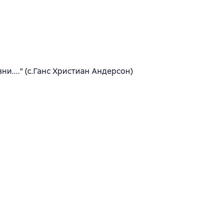
и...." (с.Ганс Христиан Андерсон)