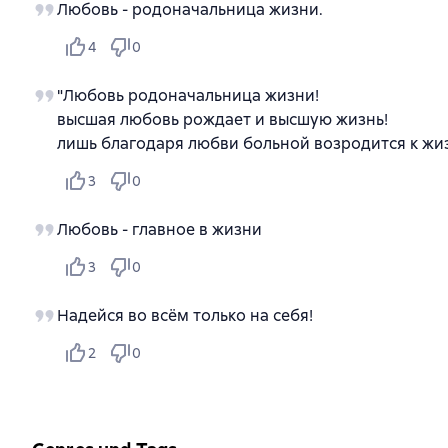
Любовь - родоначальница жизни.
4
0
"Любовь родоначальница жизни!
высшая любовь рождает и высшую жизнь!
лишь благодаря любви больной возродится к жизн
3
0
Любовь - главное в жизни
3
0
Надейся во всём только на себя!
2
0