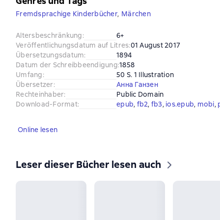
Genres und Tags
Fremdsprachige Kinderbücher
,
Märchen
Altersbeschränkung
:
6+
Veröffentlichungsdatum auf Litres
:
01 August 2017
Übersetzungsdatum
:
1894
Datum der Schreibbeendigung
:
1858
Umfang
:
50 S. 1 Illustration
Übersetzer
:
Анна Ганзен
Rechteinhaber
:
Public Domain
Download-Format
:
epub
, 
fb2
, 
fb3
, 
ios.epub
, 
mobi
, 
Online lesen
Leser dieser Bücher lesen auch