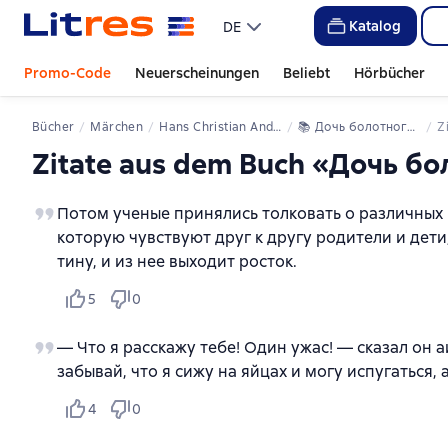
Katalog
DE
Promo-Code
Neuerscheinungen
Beliebt
Hörbücher
Bücher
Märchen
Hans Christian Andersen
📚 
Дочь болотного царя
Zitate aus dem Buch «Дочь б
Потом ученые принялись толковать о различных 
которую чувствуют друг к другу родители и дети
тину, и из нее выходит росток.
5
0
— Что я расскажу тебе! Один ужас! — сказал он 
забывай, что я сижу на яйцах и могу испугаться, 
4
0