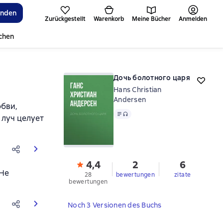
inden
Zurückgestellt
Warenkorb
Meine Bücher
Anmelden
ichen
Дочь болотного царя
Hans Christian
Andersen
юбви,
Text
, Audioformat verfügbar
 луч целует
4,4
2
6
 Не
28
bewertungen
zitate
bewertungen
Noch 3 Versionen des Buchs