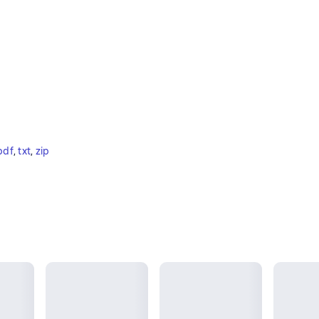
pdf
, 
txt
, 
zip