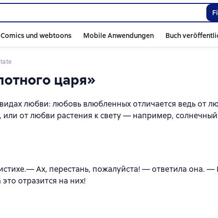
F
Comics und webtoons
Mobile Anwendungen
Buch veröffentl
Zitate
олотного царя»
видах любви: любовь влюбленных отличается ведь от л
, или от любви растения к свету — например, солнечный
аистихе.— Ах, перестань, пожалуйста! — ответила она. —
а это отразится на них!