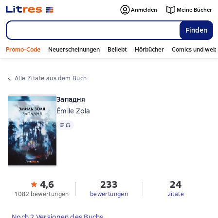
Anmelden
Meine Bücher
Finden
Promo-Code
Neuerscheinungen
Beliebt
Hörbücher
Comics und web
Alle Zitate aus dem Buch
Западня
Émile Zola
Text
, Audioformat verfügbar
4,6
233
24
1082 bewertungen
bewertungen
zitate
Noch 2 Versionen des Buchs