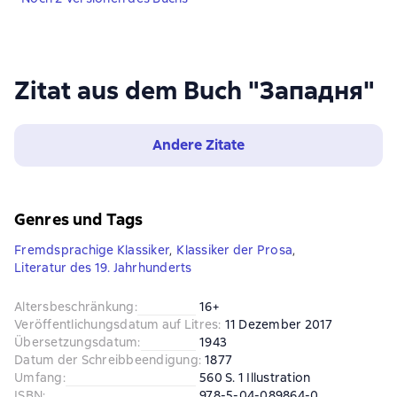
Zitat aus dem Buch "Западня"
Andere Zitate
Genres und Tags
Fremdsprachige Klassiker
,
Klassiker der Prosa
,
Literatur des 19. Jahrhunderts
Altersbeschränkung
:
16+
Veröffentlichungsdatum auf Litres
:
11 Dezember 2017
Übersetzungsdatum
:
1943
Datum der Schreibbeendigung
:
1877
Umfang
:
560 S. 1 Illustration
ISBN
:
978-5-04-089864-0