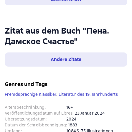
Zitat aus dem Buch "Пена.
Дамское Счастье"
Andere Zitate
Genres und Tags
Fremdsprachige Klassiker
,
Literatur des 19. Jahrhunderts
Altersbeschränkung
:
16+
Veröffentlichungsdatum auf Litres
:
23 Januar 2024
Übersetzungsdatum
:
2024
Datum der Schreibbeendigung
:
1883
Umfang
:
1084 S. 75 Illustrationen