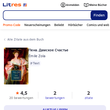
Anmelden
Meine Bücher
Finden
Promo-Code
Neuerscheinungen
Beliebt
Hörbücher
Comics und web
Alle Zitate aus dem Buch
Пена. Дамское Счастье
Émile Zola
Text
Text
4,5
2
2
20 bewertungen
bewertungen
zitate
AUSZUG LESEN