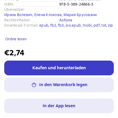
ISBN
:
978-5-389-24866-3
Übersetzer
:
Ирина Волевич
,
Елена Клокова
,
Мария Брусовани
Rechteinhaber
:
Азбука
Download-Format
:
epub
, 
fb2
, 
fb3
, 
ios.epub
, 
mobi
, 
pdf
, 
txt
, 
zip
Online lesen
€2,74
Kaufen und herunterladen
In den Warenkorb legen
In der App lesen