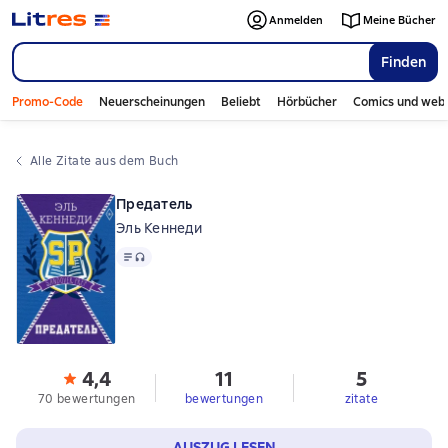
Anmelden
Meine Bücher
Finden
Promo-Code
Neuerscheinungen
Beliebt
Hörbücher
Comics und web
Alle Zitate aus dem Buch
Предатель
Эль Кеннеди
Text
, Audioformat verfügbar
4,4
11
5
70 bewertungen
bewertungen
zitate
AUSZUG LESEN