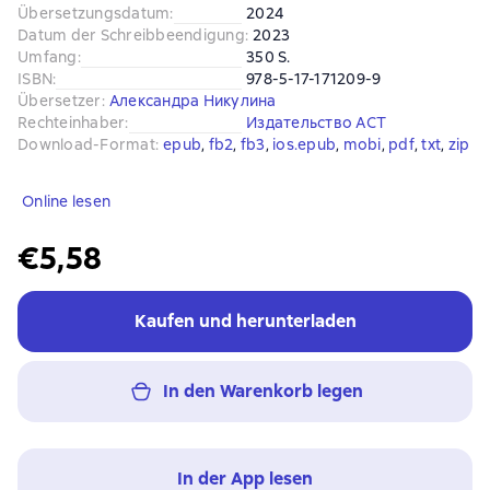
Übersetzungsdatum
:
2024
Datum der Schreibbeendigung
:
2023
Umfang
:
350 S.
ISBN
:
978-5-17-171209-9
Übersetzer
:
Александра Никулина
Rechteinhaber
:
Издательство АСТ
Download-Format
:
epub
, 
fb2
, 
fb3
, 
ios.epub
, 
mobi
, 
pdf
, 
txt
, 
zip
Online lesen
€5,58
Kaufen und herunterladen
In den Warenkorb legen
In der App lesen