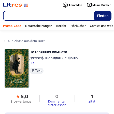
Anmelden
Meine Bücher
Finden
Promo-Code
Neuerscheinungen
Beliebt
Hörbücher
Comics und web
Alle Zitate aus dem Buch
Потерянная комната
Джозеф Шеридан Ле Фаню
u.a.
Text
Text
5,0
0
1
3 bewertungen
Kommentar
zitat
hinterlassen