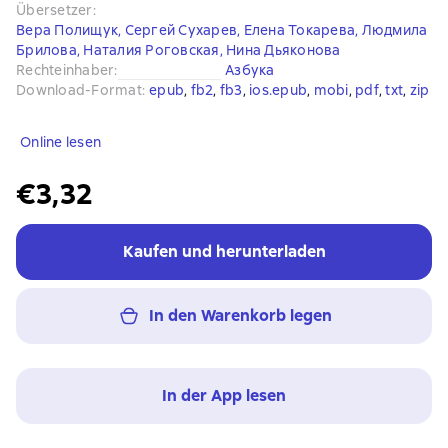
Übersetzer
:
Вера Полищук
,
Сергей Сухарев
,
Елена Токарева
,
Людмила
Брилова
,
Наталия Роговская
,
Нина Дьяконова
Rechteinhaber
:
Азбука
Download-Format
:
epub
, 
fb2
, 
fb3
, 
ios.epub
, 
mobi
, 
pdf
, 
txt
, 
zip
Online lesen
€3,32
Kaufen und herunterladen
In den Warenkorb legen
In der App lesen