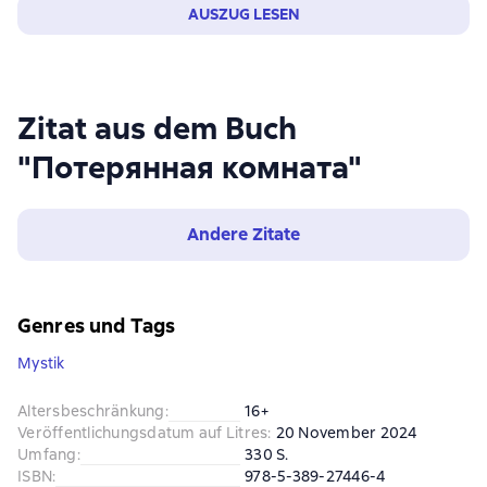
AUSZUG LESEN
Zitat aus dem Buch
"Потерянная комната"
Andere Zitate
Genres und Tags
Mystik
Altersbeschränkung
:
16+
Veröffentlichungsdatum auf Litres
:
20 November 2024
Umfang
:
330 S.
ISBN
:
978-5-389-27446-4