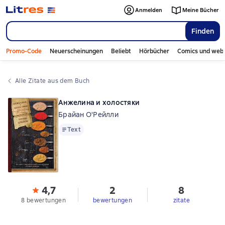
Anmelden
Meine Bücher
Finden
Promo-Code
Neuerscheinungen
Beliebt
Hörbücher
Comics und web
Alle Zitate aus dem Buch
Анжелина и холостяки
Брайан О'Рейлли
Text
Text
4,7
2
8
8 bewertungen
bewertungen
zitate