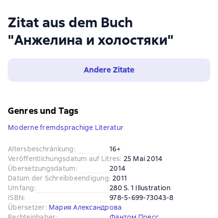
Zitat aus dem Buch
"Анжелина и холостяки"
Andere Zitate
Genres und Tags
Moderne fremdsprachige Literatur
Altersbeschränkung
:
16+
Veröffentlichungsdatum auf Litres
:
25 Mai 2014
Übersetzungsdatum
:
2014
Datum der Schreibbeendigung
:
2011
Umfang
:
280 S. 1 Illustration
ISBN
:
978-5-699-73043-8
Übersetzer
:
Мария Александрова
Rechteinhaber
:
Фантом Пресс